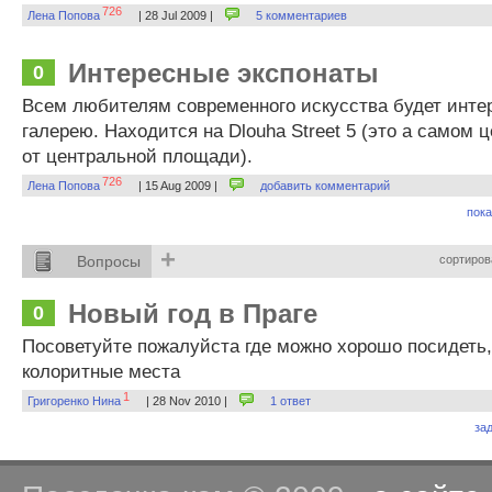
726
Лена Попова
| 28 Jul 2009 |
5 комментариев
Интересные экспонаты
0
Всем любителям современного искусства будет интер
галерею. Находится на Dlouha Street 5 (это а самом ц
от центральной площади).
726
Лена Попова
| 15 Aug 2009 |
добавить комментарий
пока
+
Вопросы
сортиров
Новый год в Праге
0
Посоветуйте пожалуйста где можно хорошо посидеть,
колоритные места
1
Григоренко Нина
| 28 Nov 2010 |
1 ответ
за