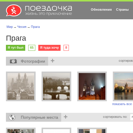
Обновления
Страны
Мир
→
Чехия
→
Прага
Прага
Я тут был
65
Я туда хочу
8
+
Фотографии
сортиров
показать все 
+
Популярные места
сортировать по: