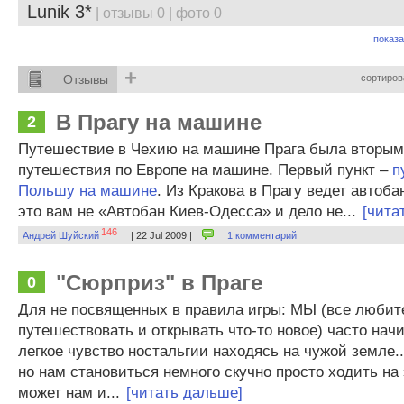
Lunik 3*
| отзывы 0 | фото 0
показа
+
Отзывы
сортиров
В Прагу на машине
2
Путешествие в Чехию на машине Прага была вторым
путешествия по Европе на машине. Первый пункт –
п
Польшу на машине
. Из Кракова в Прагу ведет автоба
это вам не «Автобан Киев-Одесса» и дело не...
[чита
146
Андрей Шуйский
| 22 Jul 2009 |
1 комментарий
"Сюрприз" в Праге
0
Для не посвященных в правила игры: МЫ (все любит
путешествовать и открывать что-то новое) часто на
легкое чувство ностальгии находясь на чужой земле..
но нам становиться немного скучно просто ходить на э
может нам и...
[читать дальше]