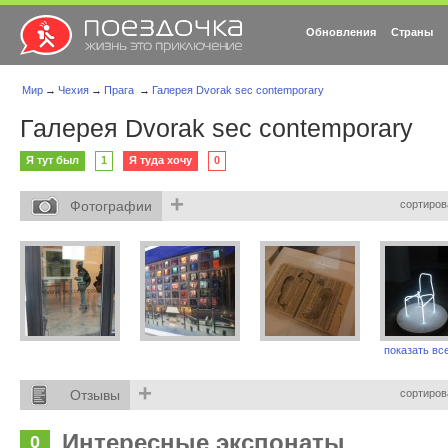
Обновления
Страны
Мир
→
Чехия
→
Прага
→
Галерея Dvorak sec contemporary
Галерея Dvorak sec contemporary
Я тут был
1
Я туда хочу
0
+
Фотографии
сортиров
показать все
+
Отзывы
сортиров
Интересные экспонаты
0