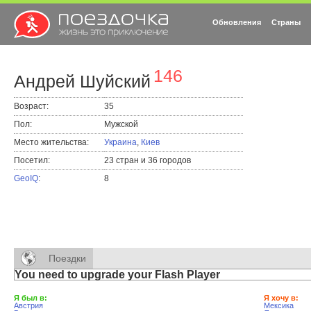
Обновления
Страны
146
Андрей Шуйский
Возраст:
35
Пол:
Мужской
Место жительства:
Украина
,
Киев
Посетил:
23 стран и 36 городов
GeoIQ
:
8
Поездки
You need to upgrade your Flash Player
Я был в:
Я хочу в:
Австрия
Мексика