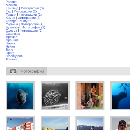
Россия
Москва
Тайланд
|
Фотографии (3)
Тао
|
Фотографии (2)
Турция
|
Фотографии (1)
Кемер
|
Фотографии (1)
Orange County 5*
Украина
|
Фотографии (4)
Буковель
|
Фотографии (2)
Одесса
|
Фотографии (2)
Славское
Яремче
Франция
Париж
Чехия
Брно
Прага
Швейцария
Женева
Фотографии