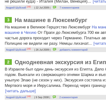
не решили куда) - Италия (Милан, Венеция)...
[читат
146
Андрей Шуйский
| 22 Jul 2009 |
7 комментариев
На машине в Люксембург
3
На машине в Великое Герцогство Люксембург
На ман
машине в Чехию
От Праги до Люксембурга 700 км ав
частью дорога проходит через Германию. Платных ав
Полицию не видели ни разу. Немцы лихачат...
[читат
146
Андрей Шуйский
| 26 Jul 2009 |
добавить комментарий
Однодневная экскурсия из Егип
2
В Израиле был один день-экскурсия из Египта. Дело
годом. Выехали из сверкающего огнями Шарма и въе
унылую Элаю (не сезон у них). Экскурсия состояла 
Мертвого моря и Иерусалима. Переход через границу 
[читать дальше]
146
Андрей Шуйский
| 9 Sep 2008 |
2 комментария