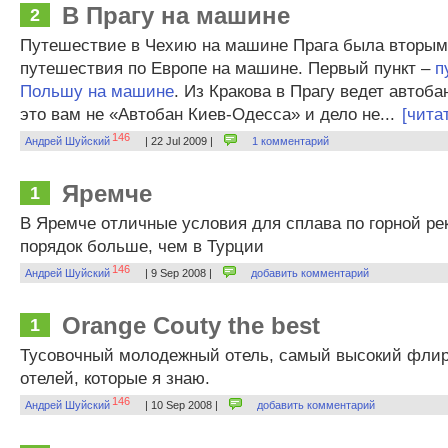
В Прагу на машине
2
Путешествие в Чехию на машине Прага была вторым
путешествия по Европе на машине. Первый пункт –
п
Польшу на машине
. Из Кракова в Прагу ведет автоба
это вам не «Автобан Киев-Одесса» и дело не...
[чита
146
Андрей Шуйский
| 22 Jul 2009 |
1 комментарий
Яремче
1
В Яремче отличные условия для сплава по горной ре
порядок больше, чем в Турции
146
Андрей Шуйский
| 9 Sep 2008 |
добавить комментарий
Orange Couty the best
1
Тусовочный молодежный отель, самый высокий флир
отелей, которые я знаю.
146
Андрей Шуйский
| 10 Sep 2008 |
добавить комментарий