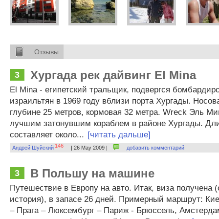
Отзывы
Хургада рек дайвинг El Mina
3
El Mina - египетский тральщик, подвергся бомбардир
израильтян в 1969 году вблизи порта Хургады. Носов
глубине 25 метров, кормовая 32 метра. Wreck Эль Ми
лучшим затонувшим кораблем в районе Хургады. Дл
составляет около...
[читать дальше]
146
Андрей Шуйский
| 26 May 2009 |
добавить комментарий
В Польшу на машине
3
Путешествие в Европу на авто. Итак, виза получена 
история), в запасе 26 дней. Примерный маршрут: Кие
– Прага – Люксембург – Париж - Брюссель, Амстерда