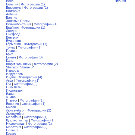
Вена
Япония
Бельгия
|
Фотографии (1)
Брюссель
|
Фотографии (1)
Болгария
Албена
Балчик
Золотые Пески
Великобритания
|
Фотографии (1)
Брайтон
|
Фотографии (1)
Лондон
Оксфорд
Венгрия
Будапешт
Германия
|
Фотографии (1)
Триер
|
Фотографии (1)
Греция
Крит
Египет
|
Фотографии (8)
Каир
Шарм-эль-Шейх
|
Фотографии (2)
Sheraton Sharm 5*
Израиль
Иерусалим
Индия
|
Фотографии (4)
Агра
|
Фотографии (1)
Гоа
|
Фотографии (2)
Нью-Дели
Индонезия
Бали
о. Ява
Италия
|
Фотографии (1)
Венеция
|
Фотографии (1)
Милан
Люксембург
|
Фотографии (2)
Люксембург
Малайзия
|
Фотографии (1)
Куала-Лумпур
|
Фотографии (1)
Нидерланды
|
Фотографии (2)
Маастрих
|
Фотографии (2)
Польша
Краков