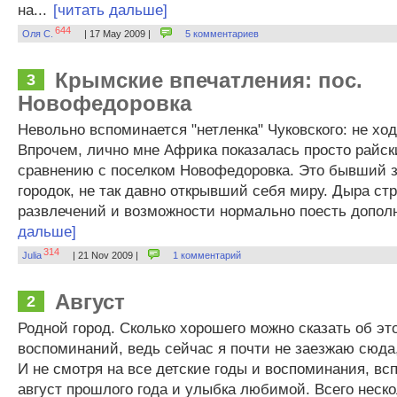
на...
[читать дальше]
644
Оля С.
| 17 May 2009 |
5 комментариев
Крымские впечатления: пос.
3
Новофедоровка
Невольно вспоминается "нетленка" Чуковского: не ходи
Впрочем, лично мне Африка показалась просто райск
сравнению с поселком Новофедоровка. Это бывший 
городок, не так давно открывший себя миру. Дыра ст
развлечений и возможности нормально поесть дополн
дальше]
314
Julia
| 21 Nov 2009 |
1 комментарий
Август
2
Родной город. Сколько хорошего можно сказать об это
воспоминаний, ведь сейчас я почти не заезжаю сюда,
И не смотря на все детские годы и воспоминания, вс
август прошлого года и улыбка любимой. Всего неско