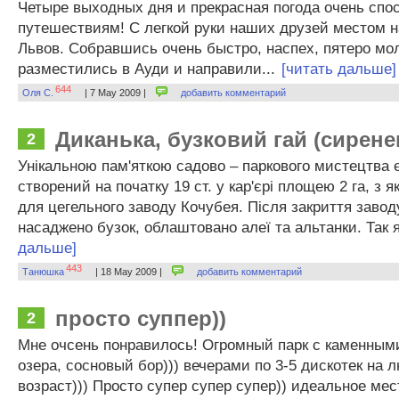
Четыре выходных дня и прекрасная погода очень спо
путешествиям! С легкой руки наших друзей местом н
Львов. Собравшись очень быстро, наспех, пятеро мо
разместились в Ауди и направили...
[читать дальше]
644
Оля С.
| 7 May 2009 |
добавить комментарий
Диканька, бузковий гай (сирен
2
Унікальною пам'яткою садово – паркового мистецтва є
створений на початку 19 ст. у кар'єрі площею 2 га, з 
для цегельного заводу Кочубея. Після закриття завод
насаджено бузок, облаштовано алеї та альтанки. Так я
дальше]
443
Танюшка
| 18 May 2009 |
добавить комментарий
просто суппер))
2
Мне очсень понравилось! Огромный парк с каменным
озера, сосновый бор))) вечерами по 3-5 дискотек на 
возраст))) Просто супер супер супер)) идеальное мес