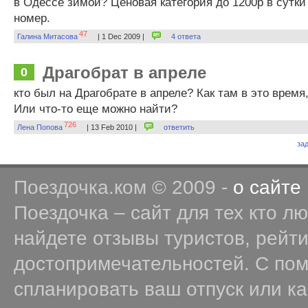
в Одессе зимой? Ценовая категория до 1200р в сутки
номер.
47
Галина Митасова
| 1 Dec 2009 |
4 ответа
Драгобрат в апреле
0
кто был на Драгобрате в апреле? Как там в это время
Или что-то еще можно найти?
726
Лена Попова
| 13 Feb 2010 |
ответить
за
Поездочка.ком © 2009 -
о сайте
Поездочка – сайт для тех кто л
найдете отзывы туристов, рейт
достопримечательностей. С по
спланировать ваш отпуск или к