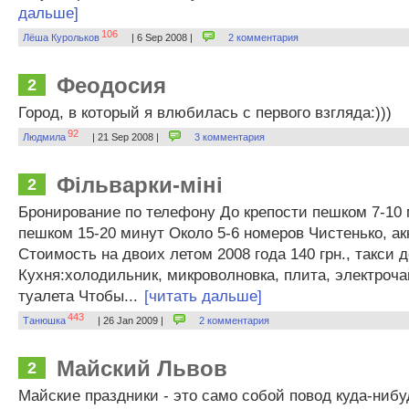
дальше]
106
Лёша Курольков
| 6 Sep 2008 |
2 комментария
Феодосия
2
Город, в который я влюбилась с первого взгляда:)))
92
Людмила
| 21 Sep 2008 |
3 комментария
Фільварки-міні
2
Бронирование по телефону До крепости пешком 7-10 м
пешком 15-20 минут Около 5-6 номеров Чистенько, ак
Стоимость на двоих летом 2008 года 140 грн., такси д
Кухня:холодильник, микроволновка, плита, электроча
туалета Чтобы...
[читать дальше]
443
Танюшка
| 26 Jan 2009 |
2 комментария
Майский Львов
2
Майские праздники - это само собой повод куда-нибу