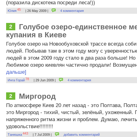
(поразила дискотека посреди леса!))
45
Юлия
| 26 May 2009 |
4 комментария
Голубое озеро-единственное м
2
купания в Киеве
Голубое озеро на Новообуховской трассе всегда соби
людей. Побывав там в этом году могу с уверенностью
людей в этом 2009 году стало в два раза больше! Но 
Любимое озеро киевлян частично продали! Возмущен
дальше]
78
Инга Горай
| 29 Jun 2009 |
4 комментария
Миргород
2
По атмосфере Киев 20 лет назад - это Полтава, Полта
это Миргород - тихий, чистый, зелёный, ухоженный. 
напряженного ритма жизни и проблем. Думаю, лечить
удовольствие!!!!!!!!!
443
Танюшка
| 7 Jul 2009 |
добавить комментарий