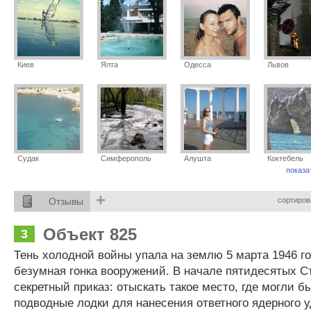
Киев
Ялта
Одесса
Львов
Судак
Симферополь
Алушта
Коктебель
показа
+
Отзывы
сортиров
Объект 825
3
Тень холодной войны упала на землю 5 марта 1946 г
безумная гонка вооружений. В начале пятидесятых С
секретный приказ: отыскать такое место, где могли б
подводные лодки для нанесения ответного ядерного 