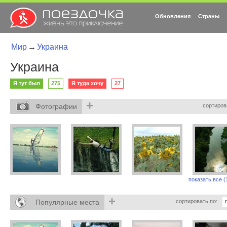
Обновления
Страны
Мир
→
Украина
Украина
Я тут был
275
Я туда хочу
27
+
Фотографии
сортиров
показать все (
+
Популярные места
сортировать по: