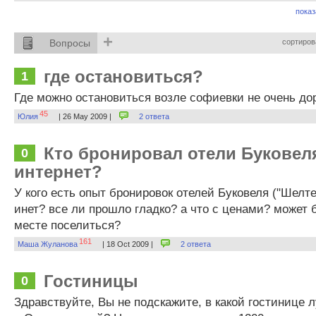
показ
+
Вопросы
сортиров
где остановиться?
1
Где можно остановиться возле софиевки не очень до
45
Юлия
| 26 May 2009 |
2 ответа
Кто бронировал отели Буковел
0
интернет?
У кого есть опыт бронировок отелей Буковеля ("Шелт
инет? все ли прошло гладко? а что с ценами? может
месте поселиться?
161
Маша Жуланова
| 18 Oct 2009 |
2 ответа
Гостиницы
0
Здравствуйте, Вы не подскажите, в какой гостинице 