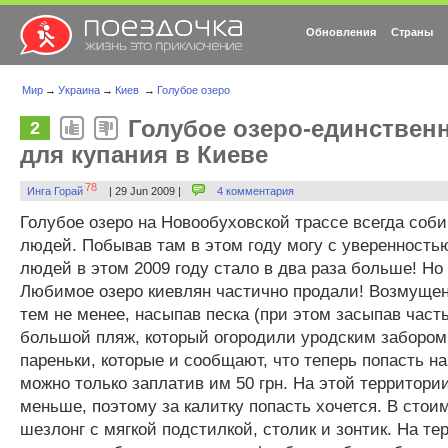
Обновления
Страны
Мир
→
Украина
→
Киев
→
Голубое озеро
Голубое озеро-единствен
2
для купания в Киеве
78
Инга Горай
| 29 Jun 2009 |
4 комментария
Голубое озеро на Новообуховской трассе всегда соби
людей. Побывав там в этом году могу с уверенностью
людей в этом 2009 году стало в два раза больше! Но 
Любимое озеро киевлян частично продали! Возмущен
тем не менее, насыпав песка (при этом засыпав част
большой пляж, который огородили уродским забором.
пареньки, которые и сообщают, что теперь попасть на
можно только заплатив им 50 грн. На этой территори
меньше, поэтому за калитку попасть хочется. В стои
шезлонг с мягкой подстилкой, столик и зонтик. На те