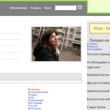
»
Обновления
Страны
Блог
Игра - G
Лучшее на
Отзывы
Вопросы
Фотографии
Путешествующим
На Мальдивах на
один раз!
Медовый месяц 
Два дня полярн
Я хочу в:
Замечательный 
Великобритания
Лондон
Куба
Бунгало или но
Нидерланды
Амстердам
Россия
Самуи Online
Волгоград