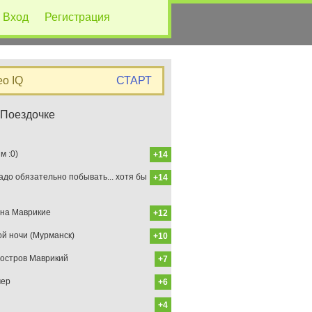
Вход
Регистрация
eo IQ
СТАРТ
 Поездочке
 :0)
+14
до обязательно побывать... хотя бы
+14
на Маврикие
+12
ой ночи (Мурманск)
+10
остров Маврикий
+7
мер
+6
+4