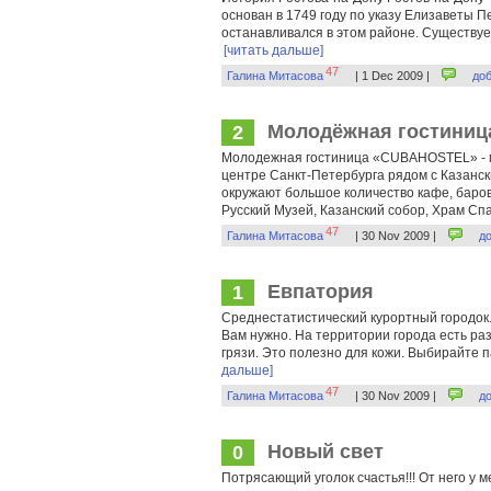
основан в 1749 году по указу Елизаветы П
останавливался в этом районе. Существует
[читать дальше]
47
Галина Митасова
| 1 Dec 2009 |
до
Молодёжная гостини
2
Молодежная гостиница «CUBAHOSTEL» - 
центре Санкт-Петербурга рядом с Казански
окружают большое количество кафе, баров
Русский Музей, Казанский собор, Храм Спа
47
Галина Митасова
| 30 Nov 2009 |
д
Евпатория
1
Среднестатистический курортный городок. 
Вам нужно. На территории города есть ра
грязи. Это полезно для кожи. Выбирайте па
дальше]
47
Галина Митасова
| 30 Nov 2009 |
д
Новый свет
0
Потрясающий уголок счастья!!! От него у 