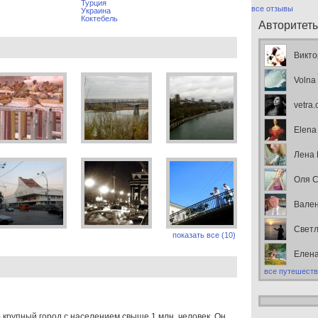
Турция
все отзывы
Украина
Коктебель
Авторитет
Викто
Volna
vetra
Elena
Лена
Оля С
Вален
Свет
показать все (10)
Елен
все путешеств
 крупный город с населением свыше 1 млн. человек. Он