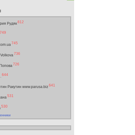
ы
812
рия Рудяк
749
745
.com.ua
736
 Volkova
726
 Попова
644
.
641
тин Ракутин www.parusa.biz
531
лана
530
а
енники