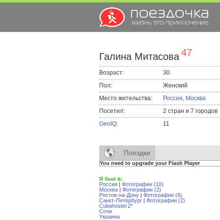
47
Галина Митасова
Возраст:
30
Пол:
Женский
Место жительства:
Россия
,
Москва
Посетил:
2 стран и 7 городов
GeoIQ
:
11
Поездки
You need to upgrade your Flash Player
Я был в:
Россия
|
Фотографии (10)
Москва
|
Фотографии (2)
Ростов-на-Дону
|
Фотографии (6)
Санкт-Петербург
|
Фотографии (2)
Cubahostel 2*
Сочи
Украина