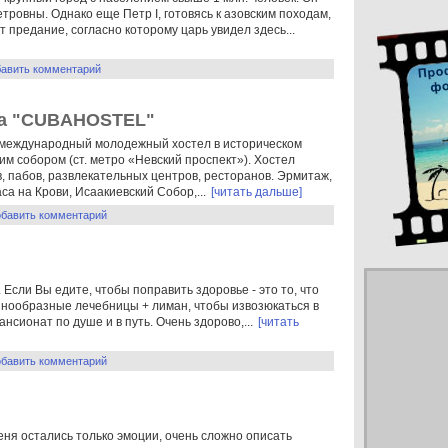
етровны. Однако еще Петр I, готовясь к азовским походам,
 предание, согласно которому царь увидел здесь...
бавить комментарий
ца "CUBAHOSTEL"
международный молодежный хостел в историческом
м собором (ст. метро «Невский проспект»). Хостел
, пабов, развлекательных центров, ресторанов. Эрмитаж,
са на Крови, Исаакиевский Собор,...
[читать дальше]
обавить комментарий
Если Вы едите, чтобы поправить здоровье - это то, что
знообразные лечебницы + лиман, чтобы извозюкаться в
нсионат по душе и в путь. Очень здорово,...
[читать
обавить комментарий
меня остались только эмоции, очень сложно описать