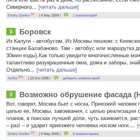
Северного...
[читать дальше]
94
Dmitry Danilov
| 6 May 2009 |
1 комментарий
Боровск
3
Из Калуги - автобусом. Из Москвы пешком: с Киевско
станции Балабаново. Там - автобус или маршрутка до
30мин езды).Как только увидите многочисленные мон
талантливо разукрашенные окна, дома и заборы, знай
Отдельно...
[читать дальше]
391
AmRa
| 23 Oct 2008 |
добавить комментарий
Возможно обрушение фасада (
3
Вот, говорят, Москва бьет с носка. Приезжий человек 
целью ее, Москвы, завоевания, с целью реализации
планов, в поисках лучшей доли, чуть зазевается, рас
– раз! – и ударит приезжего человека носком ноги....
[
94
Dmitry Danilov
| 6 May 2009 |
6 комментариев