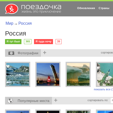
Обновления
Страны
Мир
→
Россия
Россия
Я тут был
365
Я туда хочу
39
+
Фотографии
сортиров
показать все (
+
Популярные места
сортировать по: