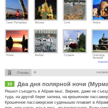
Санкт-Петербург
Москва
Сочи
Анапа
Псков
Выборг
Суздаль
Новгород
Великий
показат
+
Отзывы
сортиров
Два дня полярной ночи (Мурма
10
Решил съездить в Абрам-мыс. Вернее, даже не съезд
туда, на другой берег залива, на крошечном пассажи
Крошечное пассажирское суденышко плавает в Абрам
пять или шесть раз в день, по расписанию. Если смо