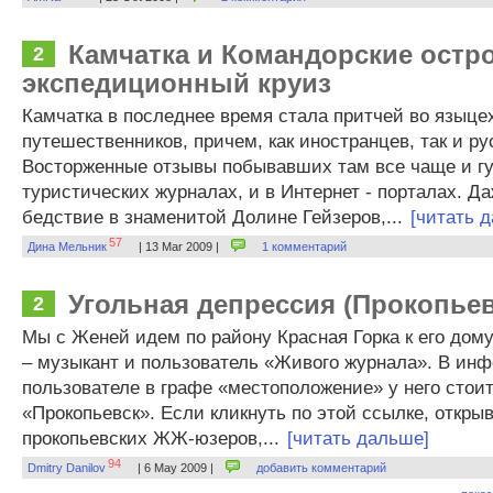
Камчатка и Командорские остр
2
экспедиционный круиз
Камчатка в последнее время стала притчей во языце
путешественников, причем, как иностранцев, так и ру
Восторженные отзывы побывавших там все чаще и г
туристических журналах, и в Интернет - порталах. Д
бедствие в знаменитой Долине Гейзеров,...
[читать 
57
Дина Мельник
| 13 Mar 2009 |
1 комментарий
Угольная депрессия (Прокопьев
2
Мы с Женей идем по району Красная Горка к его дому
– музыкант и пользователь «Живого журнала». В ин
пользователе в графе «местоположение» у него стои
«Прокопьевск». Если кликнуть по этой ссылке, откры
прокопьевских ЖЖ-юзеров,...
[читать дальше]
94
Dmitry Danilov
| 6 May 2009 |
добавить комментарий