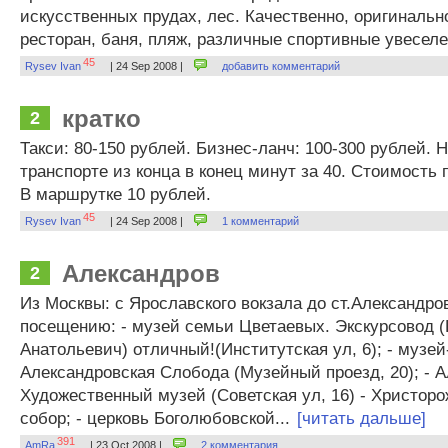
искусственных прудах, лес. Качественно, оригинальн
ресторан, баня, пляж, различные спортивные увесел
45
Rysev Ivan
| 24 Sep 2008 |
добавить комментарий
кратко
2
Такси: 80-150 рублей. Бизнес-ланч: 100-300 рублей.
транспорте из конца в конец минут за 40. Стоимость 
В маршрутке 10 рублей.
45
Rysev Ivan
| 24 Sep 2008 |
1 комментарий
Александров
2
Из Москвы: с Ярославского вокзала до ст.Александро
посещению: - музей семьи Цветаевых. Экскурсовод 
Анатольевич) отличный!(Институтская ул, 6); - музе
Александровская Слобода (Музейный проезд, 20); - 
Художественный музей (Советская ул, 16) - Христор
собор; - церковь Боголюбовской...
[читать дальше]
391
AmRa
| 23 Oct 2008 |
2 комментария