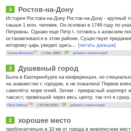
Ростов-на-Дону
3
История Ростова-на-Дону Ростов-на-Дону - крупный г
свыше 1 млн. человек. Он основан в 1749 году по ука
Петровны. Однако еще Петр I, готовясь к азовским по
останавливался в этом районе. Существует предание
которому царь увидел здесь...
[читать дальше]
47
Галина Митасова
| 1 Dec 2009 |
добавить комментарий
Душевный город
3
Была в Екатеринбурге на конференции, но специальн
на знакомство с городом, и не пожалела! Первое впеч
самолёта: море огней. Затем - прекрасный аэропорт
таксист, провёзший через весь центр, так что я сразу.
736
Elena Volkova
| 15 Feb 2010 |
добавить комментарий
хорошее место
2
приблизительно в 10 км от города в живописном мест