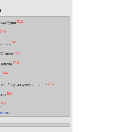
ы
812
рия Рудяк
749
745
.com.ua
736
 Volkova
726
 Попова
644
.
641
тин Ракутин www.parusa.biz
531
лана
530
а
енники