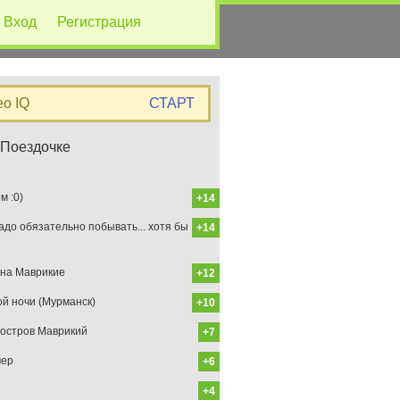
Вход
Регистрация
eo IQ
СТАРТ
 Поездочке
 :0)
+14
до обязательно побывать... хотя бы
+14
на Маврикие
+12
ой ночи (Мурманск)
+10
остров Маврикий
+7
мер
+6
+4