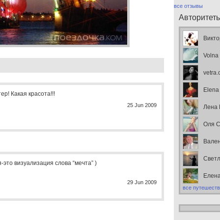
все отзывы
Авторитет
Викто
Volna
vetra
Elena
ер! Какая красота!!!
25 Jun 2009
Лена
Оля С
Вален
Свет
это визуализация слова “мечта” )
Елен
29 Jun 2009
все путешеств