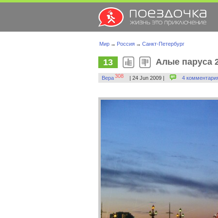
Мир
→
Россия
→
Санкт-Петербург
Алые паруса 
13
308
Вера
| 24 Jun 2009 |
4 комментари