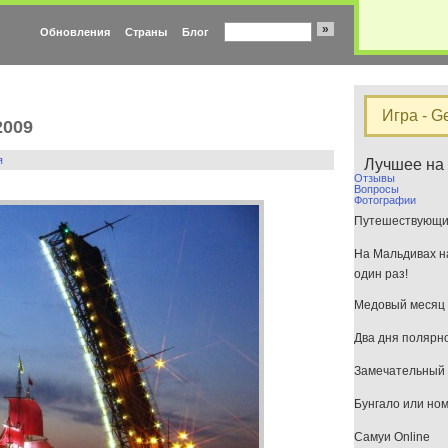
»
Обновления
Страны
Блог
Игра - G
2009
я
Лучшее на
Отзывы
Вопросы
Фотографии
Путешествующим
На Мальдивах на
один раз!
Медовый месяц 
Два дня полярн
Замечательный 
Бунгало или но
Самуи Online