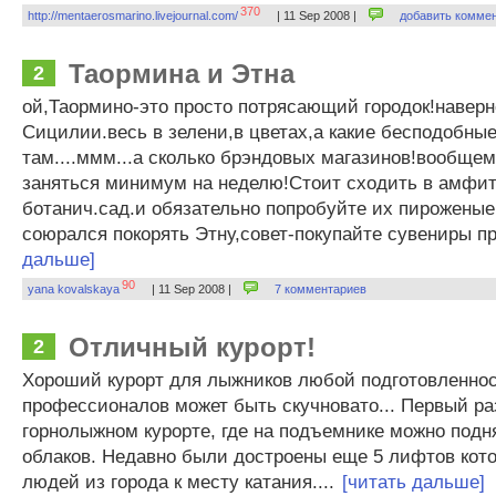
370
http://mentaerosmarino.livejournal.com/
| 11 Sep 2008 |
добавить комме
Таормина и Этна
2
ой,Таормино-это просто потрясающий городок!навер
Сицилии.весь в зелени,в цветах,а какие бесподобны
там....ммм...а сколько брэндовых магазинов!вообщем
заняться минимум на неделю!Стоит сходить в амфит
ботанич.сад.и обязательно попробуйте их пироженые!
союрался покорять Этну,совет-покупайте сувениры пр
дальше]
90
yana kovalskaya
| 11 Sep 2008 |
7 комментариев
Отличный курорт!
2
Хороший курорт для лыжников любой подготовленнос
профессионалов может быть скучновато... Первый ра
горнолыжном курорте, где на подъемнике можно под
облаков. Недавно были достроены еще 5 лифтов кот
людей из города к месту катания....
[читать дальше]