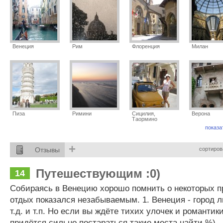
Венеция
Рим
Флоренция
Милан
Пиза
Римини
Сицилия,
Верона
Таормино
показа
+
Отзывы
сортиров
Путешествующим :0)
14
Собираясь в Венецию хорошо помнить о некоторых п
отдых показался незабываемым. 1. Венеция - город 
т.д. и т.п. Но если вы ждёте тихих улочек и романтик
придётся сильно постараться такие места найти %)..