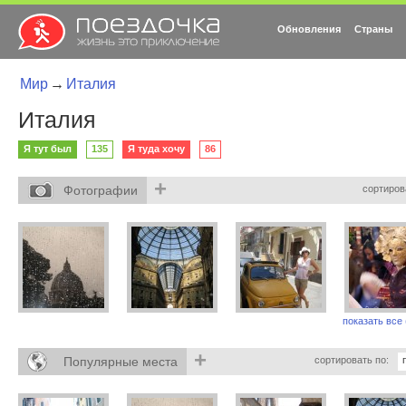
Обновления
Страны
Мир
→
Италия
Италия
Я тут был
135
Я туда хочу
86
+
Фотографии
сортиров
показать все 
+
Популярные места
сортировать по: