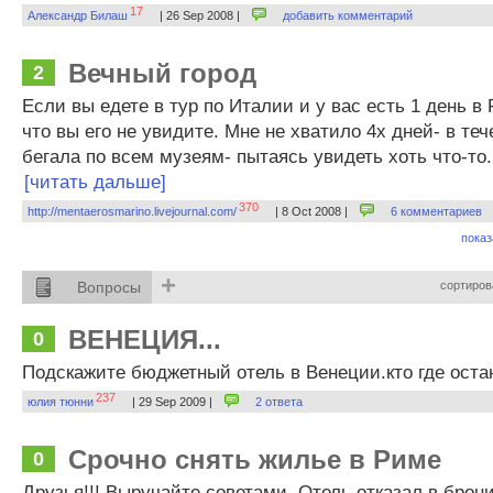
17
Александр Билаш
| 26 Sep 2008 |
добавить комментарий
Вечный город
2
Если вы едете в тур по Италии и у вас есть 1 день в 
что вы его не увидите. Мне не хватило 4х дней- в теч
бегала по всем музеям- пытаясь увидеть хоть что-то..
[читать дальше]
370
http://mentaerosmarino.livejournal.com/
| 8 Oct 2008 |
6 комментариев
показ
+
Вопросы
сортиров
ВЕНЕЦИЯ...
0
Подскажите бюджетный отель в Венеции.кто где ост
237
юлия тюнни
| 29 Sep 2009 |
2 ответа
Срочно снять жилье в Риме
0
Друзья!!! Выручайте советами. Отель отказал в брони