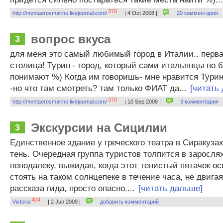
370
http://mentaerosmarino.livejournal.com/
| 4 Oct 2008 |
20 комментария
вопрос вкуса
3
для меня это самый любимый город в Италии.. перва
столица! Турин - город, который сами итальянцы по 
понимают %) Когда им говоришь- мне нравится Турин-
-но что там смотреть? там только ФИАТ да...
[читать
370
http://mentaerosmarino.livejournal.com/
| 10 Sep 2008 |
3 комментария
Экскурсии на Сицилии
3
Единственное здание у греческого театра в Сиракузах
тень. Очередная группа туристов толпится в заросля
неподалеку, выжидая, когда этот тенистый пятачок осв
стоять на таком солнцепеке в течение часа, не двига
рассказа гида, просто опасно....
[читать дальше]
404
Victoria
| 2 Jun 2009 |
добавить комментарий