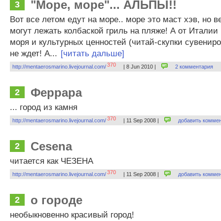
"Море, море"... АЛЬПЫ!!
3
Вот все летом едут на море.. море это маст хэв, но в
могут лежать колбаской гриль на пляже! А от Италии
моря и культурных ценностей (читай-скупки сувениро
не ждет! А...
[читать дальше]
370
http://mentaerosmarino.livejournal.com/
| 8 Jun 2010 |
2 комментария
Феррара
2
... город из камня
370
http://mentaerosmarino.livejournal.com/
| 11 Sep 2008 |
добавить комме
Cesena
2
читается как ЧЕЗЕНА
370
http://mentaerosmarino.livejournal.com/
| 11 Sep 2008 |
добавить комме
о городе
2
необыкновенно красивый город!