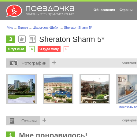
Обновления
Страны
Мир
→
Египет
→
Шарм-эль-Шейх
→
Sheraton Sharm 5*
Sheraton Sharm 5*
3
Я тут был
4
Я туда хочу
0
+
Фотографии
сортиров
показать вс
+
Отзывы
сортиров
Мне понравилось!
1