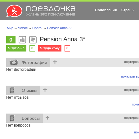
Обновления
Страны
Мир
→
Чехия
→
Прага
→
Pension Anna 3*
Pension Anna 3*
0
Я тут был
0
Я туда хочу
0
+
Фотографии
сортиров
Нет фотографий
показать вс
+
Отзывы
сортиров
Нет отзывов
пока
+
Вопросы
сортиров
Нет вопросов
пок