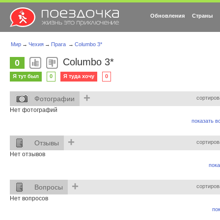
Обновления
Страны
Мир
→
Чехия
→
Прага
→
Columbo 3*
Columbo 3*
0
Я тут был
0
Я туда хочу
0
+
Фотографии
сортиров
Нет фотографий
показать вс
+
Отзывы
сортиров
Нет отзывов
пока
+
Вопросы
сортиров
Нет вопросов
пок