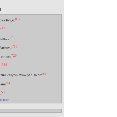
ы
812
рия Рудяк
749
745
.com.ua
736
 Volkova
726
 Попова
644
.
641
тин Ракутин www.parusa.biz
531
лана
530
а
енники