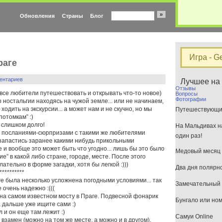
»
Обновления
Страны
Блог
Игра - G
раге
ентариев
Лучшее на
Отзывы
все любители путешествовать и открывать что-то новое)
Вопросы
Фотографии
 ностальгии находясь на чужой земле... или не начинаем,
ходить на экскурсии... а может нам и не скучно, но мы
Путешествующим
потомкам” :)
 слишком долго!
На Мальдивах на
и посланиями-сюрпризами с такими же любителями
один раз!
 запастись заранее какими нибудь прикольными
е и вообще это может быть что угодно... лишь бы это было
Медовый месяц 
ие” в какой либо стране, городе, месте. После этого
ательно в форме загадки, хотя бы легкой :)))
Два дня полярн
**********
ге была несколько усложнена погодными условиями... так
Замечательный 
 очень надежно :(((
а самом известном мосту в Праге. Подвесной фонарик
Бунгало или но
а дальше уже ищите сами :)
 и он еще там лежит :)
Самуи Online
взамен (можно на том же месте, а можно и в другом).