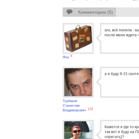
Комментарии (5)
ага, всё поняла - ка
после меня ждите ч
8
Яна
а я буду 9-15 сент
Турбаков
Станислав
129
Владимирович
Кажется я где то кр
так вот я буду на 
спрятать)?