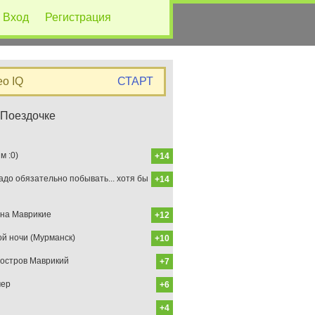
Вход
Регистрация
eo IQ
СТАРТ
 Поездочке
 :0)
+14
до обязательно побывать... хотя бы
+14
на Маврикие
+12
ой ночи (Мурманск)
+10
остров Маврикий
+7
мер
+6
+4