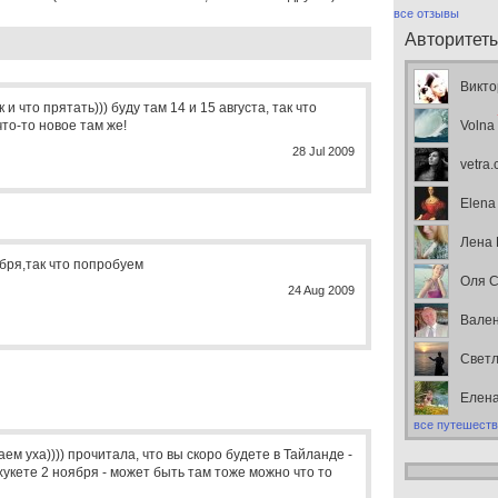
все отзывы
Авторитет
Викто
к и что прятать))) буду там 14 и 15 августа, так что
то-то новое там же!
Volna
28 Jul 2009
vetra
Elena
Лена
ября,так что попробуем
Оля С
24 Aug 2009
Вален
Свет
Елен
все путешеств
аем уха)))) прочитала, что вы скоро будете в Тайланде -
Пхукете 2 ноября - может быть там тоже можно что то