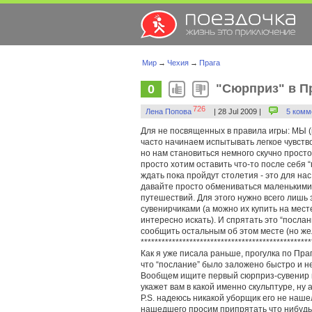
Мир
→
Чехия
→
Прага
"Сюрприз" в П
0
726
Лена Попова
| 28 Jul 2009 |
5 комм
Для не посвященных в правила игры: МЫ (
часто начинаем испытывать легкое чувство
но нам становиться немного скучно просто 
просто хотим оставить что-то после себя “
ждать пока пройдут столетия - это для нас
давайте просто обмениваться маленьким
путешествий. Для этого нужно всего лишь
сувенирчиками (а можно их купить на мест
интересно искать). И спрятать это “послан
сообщить остальным об этом месте (но жел
*************************************************
Как я уже писала раньше, прогулка по Пра
что “послание” было заложено быстро и не
Вообщем ищите первый сюрприз-сувенир н
укажет вам в какой именно скульптуре, ну 
P.S. надеюсь никакой уборщик его не нашел
нашедшего просим припрятать что нибудь 