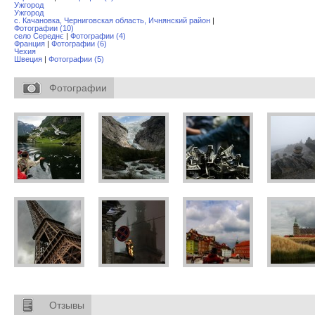
Ужгород
Ужгород
с. Качановка, Черниговская область, Ичнянский район
|
Фотографии (10)
село Середнє
|
Фотографии (4)
Франция
|
Фотографии (6)
Чехия
Швеция
|
Фотографии (5)
Фотографии
Отзывы