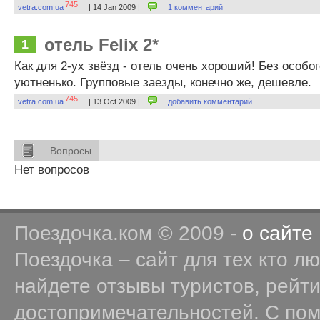
745
vetra.com.ua
| 14 Jan 2009 |
1 комментарий
отель Felix 2*
1
Как для 2-ух звёзд - отель очень хороший! Без особог
уютненько. Групповые заезды, конечно же, дешевле.
745
vetra.com.ua
| 13 Oct 2009 |
добавить комментарий
Вопросы
Нет вопросов
Поездочка.ком © 2009 -
о сайте
Поездочка – сайт для тех кто л
найдете отзывы туристов, рейт
достопримечательностей. С по