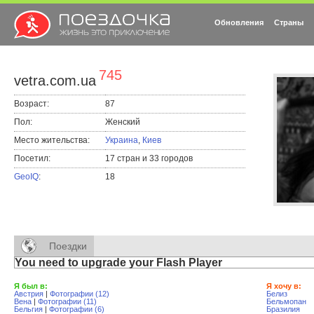
Обновления
Страны
745
vetra.com.ua
Возраст:
87
Пол:
Женский
Место жительства:
Украина
,
Киев
Посетил:
17 стран и 33 городов
GeoIQ
:
18
Поездки
You need to upgrade your Flash Player
Я был в:
Я хочу в:
Австрия
|
Фотографии (12)
Белиз
Вена
|
Фотографии (11)
Бельмопан
Бельгия
|
Фотографии (6)
Бразилия