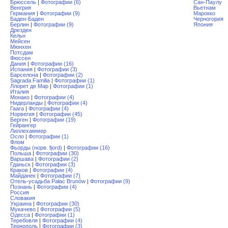
Брюссель
|
Фотографии (6)
Сан-Паулу
Венгрия
Вьетнам
Германия
|
Фотографии (9)
Марокко
Баден-Баден
Черногория
Берлин
|
Фотографии (9)
Япония
Дрезден
Кельн
Мейсен
Мюнхен
Потсдам
Фюссен
Дания
|
Фотографии (16)
Испания
|
Фотографии (3)
Барселона
|
Фотографии (2)
Sagrada Familia
|
Фотографии (1)
Ллорет де Мар
|
Фотографии (1)
Италия
Монако
|
Фотографии (4)
Нидерланды
|
Фотографии (4)
Гаага
|
Фотографии (4)
Норвегия
|
Фотографии (45)
Берген
|
Фотографии (19)
Гейрангер
Лиллехаммер
Осло
|
Фотографии (1)
Флом
Фьорды (норв. fjord)
|
Фотографии (16)
Польша
|
Фотографии (30)
Варшава
|
Фотографии (2)
Гданьск
|
Фотографии (3)
Краков
|
Фотографии (4)
Майданек
|
Фотографии (7)
Отель-усадьба Pałac Brunów
|
Фотографии (9)
Познань
|
Фотографии (4)
Россия
Словакия
Украина
|
Фотографии (30)
Мукачево
|
Фотографии (5)
Одесса
|
Фотографии (1)
Теребовля
|
Фотографии (4)
Тернополь
|
Фотографии (3)