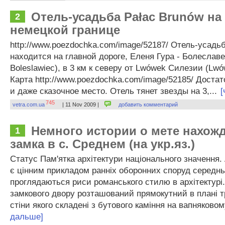
Отель-усадьба Pałac Brunów на
2
немецкой границе
http://www.poezdochka.com/image/52187/ Отель-усадь
находится на главной дороге, Еленя Гура - Болеславец
Boleslawiec), в 3 км к северу от Lwówek Силезии (Lwó
Карта http://www.poezdochka.com/image/52185/ Доста
и даже сказочное место. Отель тянет звезды на 3,...
[
745
vetra.com.ua
| 11 Nov 2009 |
добавить комментарий
Немного истории о мете нахож
1
замка в с. Среднем (на укр.яз.)
Статус Пам'ятка архітектури національного значення.
є цінним прикладом ранніх оборонних споруд середнь
проглядаються риси романського стилю в архітектурі.
замкового двору розташований прямокутний в плані 
стіни якого складені з бутового каміння на вапняковом
дальше]