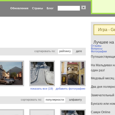
»
Обновления
Страны
Блог
Игра - G
Лучшее на
Отзывы
Вопросы
сортировать по:
рейтингу
дате
Фотографии
Путешествующим
На Мальдивах на
один раз!
Медовый месяц 
Два дня полярн
показать все (19)
добавить фотографию
Замечательный 
сортировать по:
популярности
алфавиту
Бунгало или но
Самуи Online