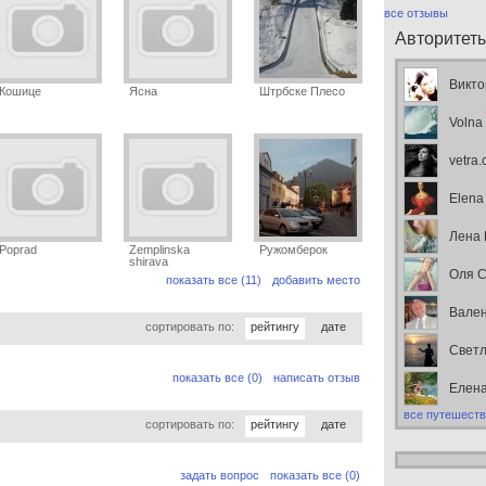
все отзывы
Авторитет
Викто
Кошице
Ясна
Штрбске Плесо
Volna
vetra
Elena
Лена
Poprad
Zemplinska
Ружомберок
shirava
Оля С
показать все (11)
добавить место
Вален
сортировать по:
рейтингу
дате
Свет
показать все (0)
написать отзыв
Елен
все путешеств
сортировать по:
рейтингу
дате
задать вопрос
показать все (0)