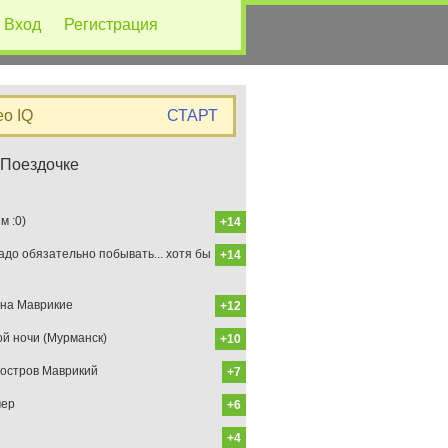
Вход
Регистрация
eo IQ
СТАРТ
 Поездочке
 :0)
+14
до обязательно побывать... хотя бы
+14
на Маврикие
+12
ой ночи (Мурманск)
+10
остров Маврикий
+7
мер
+6
+4