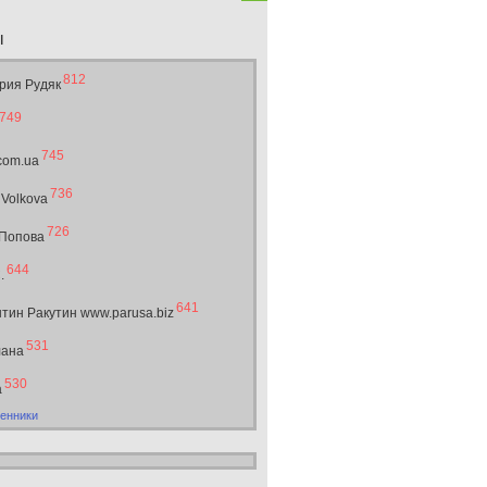
ы
812
рия Рудяк
749
745
.com.ua
736
 Volkova
726
 Попова
644
.
641
тин Ракутин www.parusa.biz
531
лана
530
а
енники