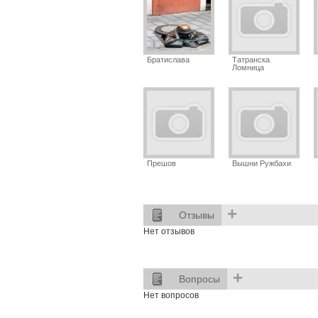
Братислава
Татранска
Ломница
Прешов
Вышни Ружбахи
+
Отзывы
Нет отзывов
+
Вопросы
Нет вопросов