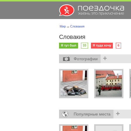
Мир
→
Словакия
Словакия
Я тут был
33
Я туда хочу
6
+
Фотографии
+
Популярные места