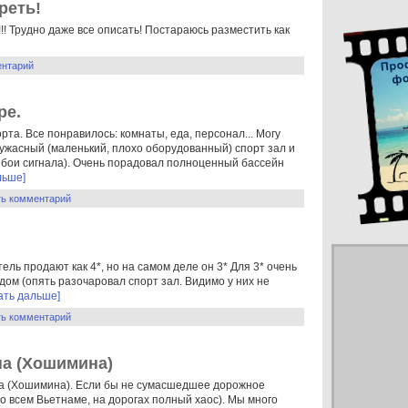
реть!
! Трудно даже все описать! Постараюсь разместить как
ентарий
ре.
рта. Все понравилось: комнаты, еда, персонал... Могу
 ужасный (маленький, плохо оборудованный) спорт зал и
ебои сигнала). Очень порадовал полноценный бассейн
льше]
ть комментарий
тель продают как 4*, но на самом деле он 3* Для 3* очень
ядом (опять разочаровал спорт зал. Видимо у них не
ать дальше]
ть комментарий
на (Хошимина)
а (Хошимина). Если бы не сумасшедшее дорожное
о всем Вьетнаме, на дорогах полный хаос). Мы много