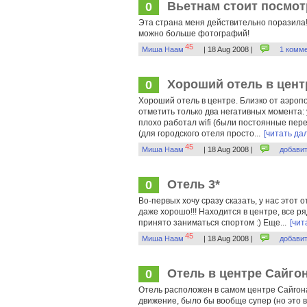
Вьетнам стоит посмот
0
Эта страна меня действительно поразила!!
можно больше фотографий!
45
Миша Наам
| 18 Aug 2008 |
1 комм
Хороший отель в цент
0
Хороший отель в центре. Близко от аэропо
отметить только два негативных момента:
плохо работал wifi (были постоянные пер
(для городского отеля просто...
[читать да
45
Миша Наам
| 18 Aug 2008 |
добави
Отель 3*
0
Во-первых хочу сразу сказать, у нас этот о
даже хорошо!!! Находится в центре, все р
принято заниматься спортом :) Еще...
[чит
45
Миша Наам
| 18 Aug 2008 |
добави
Отель в центре Сайго
0
Отель расположен в самом центре Сайгон
движение, было бы вообще супер (но это в