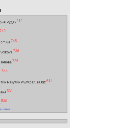
ы
812
рия Рудяк
749
745
.com.ua
736
 Volkova
726
 Попова
644
.
641
тин Ракутин www.parusa.biz
531
лана
530
а
енники