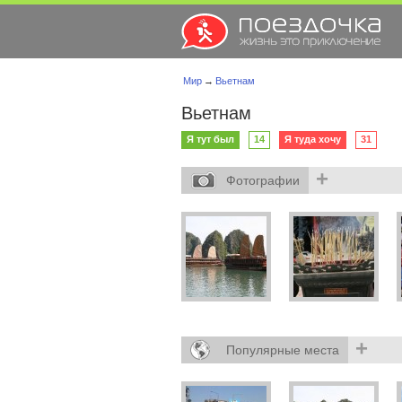
Мир
→
Вьетнам
Вьетнам
Я тут был
14
Я туда хочу
31
+
Фотографии
+
Популярные места