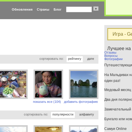
»
Обновления
Страны
Блог
Игра - G
Лучшее на
Отзывы
Вопросы
сортировать по:
рейтингу
дате
Фотографии
Путешествующим
На Мальдивах на
один раз!
Медовый месяц 
Два дня полярн
показать все (104)
добавить фотографию
Замечательный 
сортировать по:
популярности
алфавиту
Бунгало или но
Самуи Online