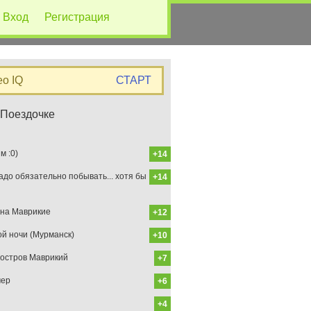
Вход
Регистрация
eo IQ
СТАРТ
 Поездочке
 :0)
+14
до обязательно побывать... хотя бы
+14
на Маврикие
+12
ой ночи (Мурманск)
+10
остров Маврикий
+7
мер
+6
+4