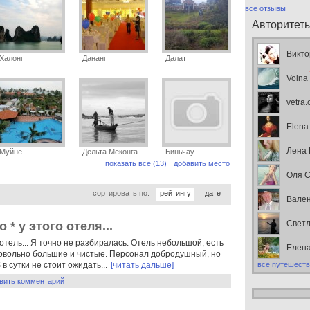
все отзывы
Авторитет
Викто
Халонг
Дананг
Далат
Volna
vetra
Elena
Лена
Муйне
Дельта Меконга
Биньчау
показать все (13)
добавить место
Оля С
сортировать по:
рейтингу
дате
Вален
Свет
 * у этого отеля...
отель... Я точно не разбиралась. Отель небольшой, есть
Елен
довольно большие и чистые. Персонал добродушный, но
в сутки не стоит ожидать...
[читать дальше]
все путешеств
вить комментарий