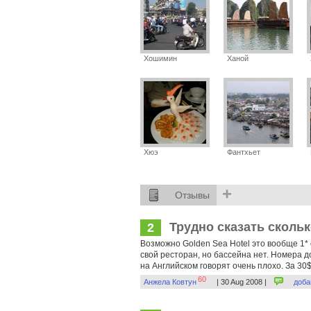
Хошимин
Ханой
Хюэ
Фантхьет
+
Отзывы
Трудно сказать сколько
2
Возможно Golden Sea Hotel это вообще 1* 
свой ресторан, но бассейна нет. Номера 
на Английском говорят очень плохо. За 30$ 
60
Анжела Ковтун
| 30 Aug 2008 |
доба