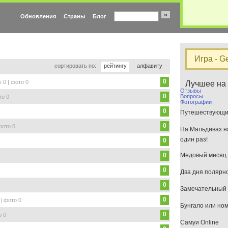
»
Обновления
Страны
Блог
Игра - G
сортировать по:
рейтингу
алфавиту
0
 0 | фото 0
Лучшее на
Отзывы
0
Вопросы
то 0
Фотографии
0
Путешествующим
0
фото 0
На Мальдивах на
один раз!
0
0
Медовый месяц 
0
Два дня полярн
0
Замечательный 
0
| фото 0
Бунгало или но
0
о 0
Самуи Online