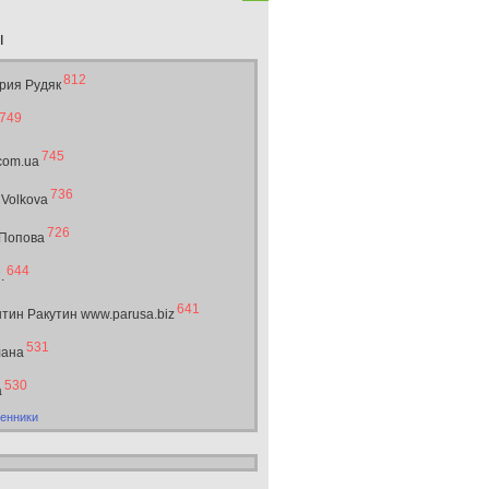
ы
812
рия Рудяк
749
745
.com.ua
736
 Volkova
726
 Попова
644
.
641
тин Ракутин www.parusa.biz
531
лана
530
а
енники