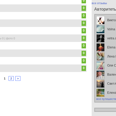
0
все отзывы
0
Авторитет
0
Викто
0
Volna
0
0
vetra
ы 0 | фото 0
0
Elena
0
Лена
0
Оля С
0
Вален
1
2
>
Свет
Елен
все путешеств