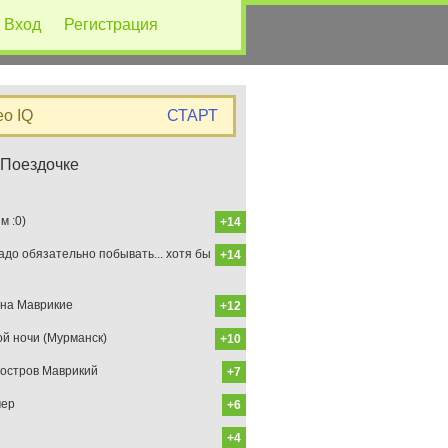
Вход
Регистрация
eo IQ
СТАРТ
 Поездочке
 :0)
+14
до обязательно побывать... хотя бы
+14
на Маврикие
+12
ой ночи (Мурманск)
+10
остров Маврикий
+7
мер
+6
+4