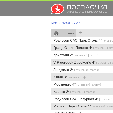
Мир
→
Россия
→
Сочи
+
Отели
Рэдиссон САС Парк Отель 4*
| отзывы
Гранд Отель Поляна 4*
| отзывы 0 | фо
Кристалл 2*
| отзывы 0 | фото 0
VIP gorodok Zapolyar'e 4*
| отзывы 0 | 
Людмила 2*
| отзывы 0 | фото 0
Юлия 3*
| отзывы 0 | фото 0
Мосэнерго 4*
| отзывы 0 | фото 0
Каисса 2*
| отзывы 0 | фото 0
Рэдиссон САС Лазурная 4*
| отзывы 0 
Маринс Парк Отель 4*
| отзывы 0 | фот