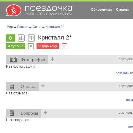
Обновления
Страны
Мир
→
Россия
→
Сочи
→
Кристалл 2*
Кристалл 2*
0
Я тут был
0
Я туда хочу
0
+
Фотографии
сортиров
Нет фотографий
показать вс
+
Отзывы
сортиров
Нет отзывов
пока
+
Вопросы
сортиров
Нет вопросов
пок