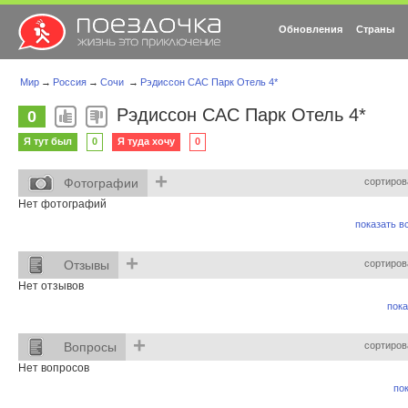
Обновления
Страны
Мир
→
Россия
→
Сочи
→
Рэдиссон САС Парк Отель 4*
Рэдиссон САС Парк Отель 4*
0
Я тут был
0
Я туда хочу
0
+
Фотографии
сортиров
Нет фотографий
показать вс
+
Отзывы
сортиров
Нет отзывов
пока
+
Вопросы
сортиров
Нет вопросов
пок