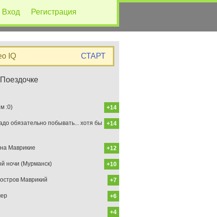
Вход
Регистрация
eo IQ
СТАРТ
 Поездочке
 :0)
+14
до обязательно побывать... хотя бы
+14
на Маврикие
+12
ой ночи (Мурманск)
+10
остров Маврикий
+7
мер
+6
+4