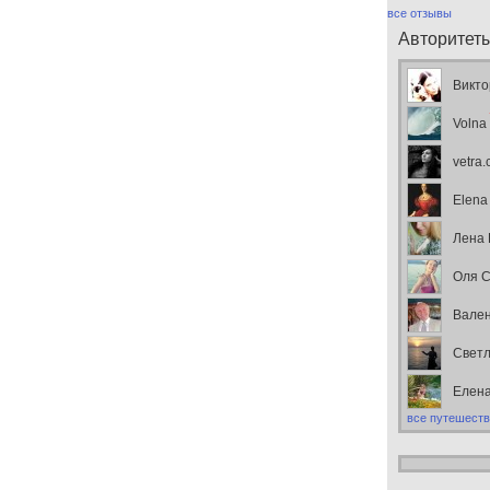
все отзывы
Авторитет
Викто
Volna
vetra
Elena
Лена
Оля С
Вален
Свет
Елен
все путешеств