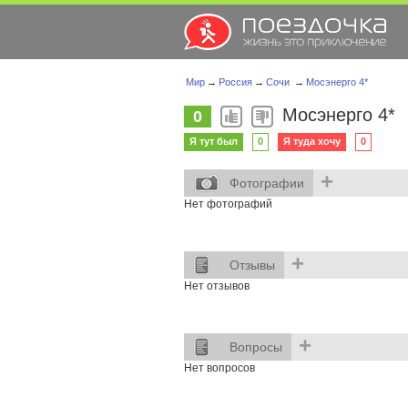
Мир
→
Россия
→
Сочи
→
Мосэнерго 4*
Мосэнерго 4*
0
Я тут был
0
Я туда хочу
0
+
Фотографии
Нет фотографий
+
Отзывы
Нет отзывов
+
Вопросы
Нет вопросов