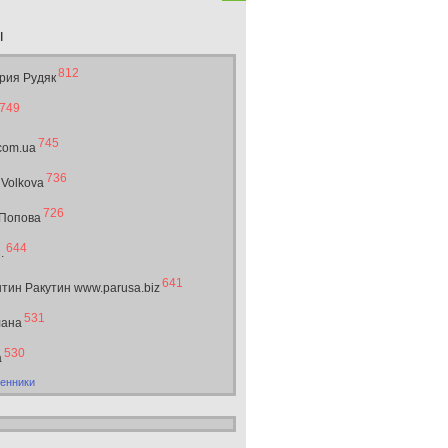
ы
812
рия Рудяк
749
745
.com.ua
736
 Volkova
726
 Попова
644
.
641
тин Ракутин www.parusa.biz
531
лана
530
а
енники