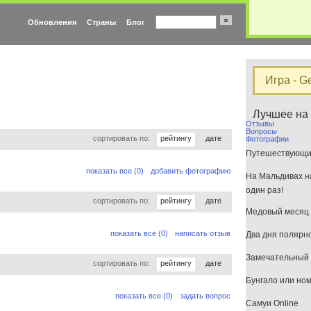
»
Обновления
Страны
Блог
Игра - G
Лучшее на
Отзывы
Вопросы
сортировать по:
рейтингу
дате
Фотографии
Путешествующим
показать все (0)
добавить фотографию
На Мальдивах на
один раз!
сортировать по:
рейтингу
дате
Медовый месяц 
показать все (0)
написать отзыв
Два дня полярн
Замечательный 
сортировать по:
рейтингу
дате
Бунгало или но
показать все (0)
задать вопрос
Самуи Online