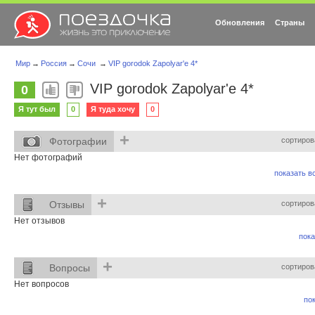
Обновления
Страны
Мир
→
Россия
→
Сочи
→
VIP gorodok Zapolyar'e 4*
VIP gorodok Zapolyar'e 4*
0
Я тут был
0
Я туда хочу
0
+
Фотографии
сортиров
Нет фотографий
показать вс
+
Отзывы
сортиров
Нет отзывов
пока
+
Вопросы
сортиров
Нет вопросов
пок