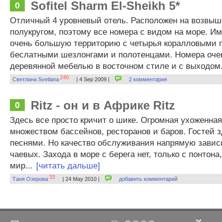
Sofitel Sharm El-Sheikh 5*
0
Отличный 4 уровневый отель. Расположен на возвыш
полукругом, поэтому все номера с видом на море. И
очень большую территорию с четырья коралловыми 
беслатными шезлонгами и полотенцами. Номера оче
деревянной мебелью в восточном стиле и с выходом.
240
Светлана Svetlana
| 4 Sep 2009 |
2 комментария
Ritz - он и в Африке Ritz
0
Здесь все просто кричит о шике. Огромная ухоженная
множеством бассейнов, ресторанов и баров. Гостей з
песнями. Но качество обслуживания напрямую завис
чаевых. Захода в море с берега нет, только с понтона
мир...
[читать дальше]
33
Таня Озерова
| 24 May 2010 |
добавить комментарий