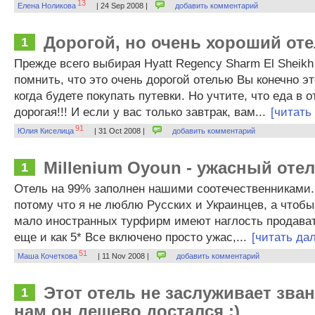
13
Елена Ноликова
| 24 Sep 2008 |
добавить комментарий
Дорогой, но очень хороший от
1
Прежде всего выбирая Hyatt Regency Sharm El Sheikh
помнить, что это очень дорогой отелью Вы конечно э
когда будете покупать путевки. Но учтите, что еда в
дорогая!!! И если у вас только завтрак, вам...
[читать
91
Юлия Киселица
| 31 Oct 2008 |
добавить комментарий
Millenium Oyoun - ужасный отел
1
Отель на 99% заполнен нашими соотечественниками. 
потому что я не люблю Русских и Украинцев, а чтобы
мало иностранных турфирм имеют наглость продават
еще и как 5* Все включено просто ужас,...
[читать да
51
Маша Кочеткова
| 11 Nov 2008 |
добавить комментарий
Этот отель не заслуживает зван
1
нам он дешево достался :)