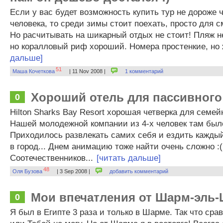
Если у вас будет возможность купить тур не дороже 
человека, то среди зимы стоит поехать, просто для 
Но расчитывать на шикарный отдых не стоит! Пляж н
но коралловый риф хороший. Номера простенкие, но 
дальше]
51
Маша Кочеткова
| 11 Nov 2008 |
1 комментарий
Хороший отель для пассивного
0
Hilton Sharks Bay Resort хорошая четверка для семей
Нашей молодежной компании из 4-х человек там было
Приходилось развлекать самих себя и ездить каждый
в город... Днем анимацию тоже найти очень сложно :(
Соотечественников...
[читать дальше]
48
Оля Бузова
| 3 Sep 2008 |
добавить комментарий
Мои впечатления от Шарм-эль
0
Я был в Египте 3 раза и только в Шарме. Так что сра