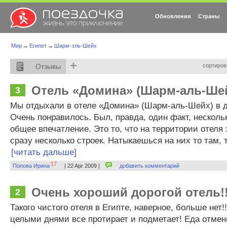
Обновления
Страны
Мир
→
Египет
→
Шарм-эль-Шейх
+
Отзывы
сортиров
Отель «Домина» (Шарм-аль-Ше
3
Мы отдыхали в отеле «Домина» (Шарм-аль-Шейх) в де
Очень понравилось. Был, правда, один факт, нескол
общее впечатление. Это то, что на территории отеля
сразу несколько строек. Натыкаешься на них то там, т
[читать дальше]
17
Попова Ирина
| 22 Apr 2009 |
добавить комментарий
Очень хороший дорогой отель!!
2
Такого чистого отеля в Египте, наверное, больше нет!
целыми днями все протирает и подметает! Еда отмен