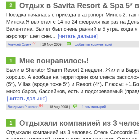
Отдых в Savita Resort & Spa 5* в
2
Поездка началась с приезда в аэропорт Минск-2, так 
Минска.Я вылетал с 14 по 24 февраля как раз на Ден
Валентина. Вылет был очень ранний в 5 утра, когда я
аэропорт шел снег...
[читать дальше]
77
Алексей Слаук
| 19 Nov 2009 |
добавить комментарий
Мне понравилось!
1
Были в Sherator Sharm Resort 2 недели. Жили в Барр
хорошо. А вообще на территории комплекса располож
(5*), Villas (вроде тоже 5*) и Resort (4*). Плюсы: +1
много баров, бассейнов, есть и подогреваемый (правд
[читать дальше]
64
Владимир Рыжиков
| 18 Aug 2008 |
1 комментарий
Отдыхали компанией из 3 чело
1
Отдыхали компанией из 3 человек. Отель Concorde El 