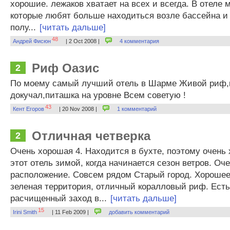
хорошие. лежаков хватает на всех и всегда. В отеле 
которые любят больше находиться возле бассейна и
полу...
[читать дальше]
48
Андрей Фисюн
| 2 Oct 2008 |
4 комментария
Риф Оазис
2
По моему самый лучший отель в Шарме Живой риф,п
докучал,питашка на уровне Всем советую !
43
Кент Егоров
| 20 Nov 2008 |
1 комментарий
Отличная четверка
2
Очень хорошая 4. Находится в бухте, поэтому очень
этот отель зимой, когда начинается сезон ветров. Оч
расположение. Совсем рядом Старый город. Хорошее
зеленая территория, отличный коралловый риф. Есть
расчищенный заход в...
[читать дальше]
15
Irini Smith
| 11 Feb 2009 |
добавить комментарий