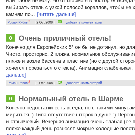
или Табой не могу. Но от Шарма я в восторге! Всегда
выбирать отель с узкой полосой кораллов, чтобы не 
камням по...
[читать дальше]
3
Роман Рябов
| 2 Oct 2008 |
добавить комментарий
Очень приличный отель!
0
Конечно для Европейских 5* он бы не дотянул, но для
Чисто, просторно, 2 пляжа, нормальное обслуживание
пляже и возле бассена в пластике (но с другой сторо
хочется порезаться о стекла). Анимация слабенькая, 
дальше]
3
Роман Рябов
| 2 Oct 2008 |
добавить комментарий
Нормальный отель в Шарме
0
Конечно недостатки есть всегда, но с такими минуса
мириться :) Типа отсутствие шторок в душе :) Перс
и отзывчевый. Вечерняя анимация очень слабая (ее п
пляже каждый день разносят мокрые холодные полоте