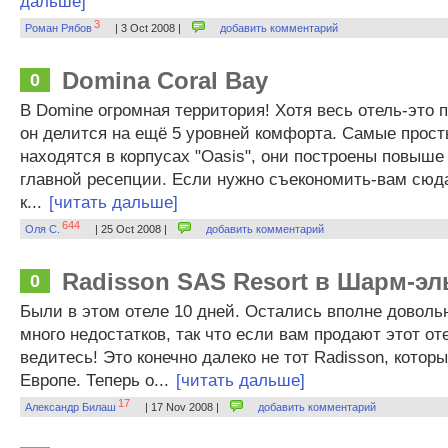
дальше]
3
Роман Рябов
| 3 Oct 2008 |
добавить комментарий
Domina Coral Bay
0
В Domine огромная территория! Хотя весь отель-это п
он делится на ещё 5 уровней комфорта. Самые прос
находятся в корпусах "Oasis", они построены повыше
главной ресепции. Если нужно съекономить-вам сюда
к...
[читать дальше]
644
Оля С.
| 25 Oct 2008 |
добавить комментарий
Radisson SAS Resort в Шарм-э
0
Были в этом отеле 10 дней. Остались вполне довольн
много недостатков, так что если вам продают этот оте
ведитесь! Это конечно далеко не тот Radisson, котор
Европе. Теперь о...
[читать дальше]
17
Александр Билаш
| 17 Nov 2008 |
добавить комментарий