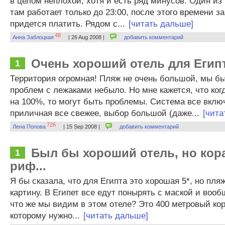
в целом неплохой, хотя и есть ряд минусов. Один из ни
там работает только до 23:00, после этого времени з
придется платить. Рядом с...
[читать дальше]
48
Анна Заблоцкая
| 26 Aug 2008 |
добавить комментарий
Очень хороший отель для Егип
1
Территория огромная! Пляж не очень большой, мы был
проблем с лежаками небыло. Но мне кажется, что ког
на 100%, то могут быть проблемы. Система все вклю
приличная все свежее, выбор большой (даже...
[чита
726
Лена Попова
| 15 Sep 2008 |
добавить комментарий
Был бы хороший отель, но ко
1
риф...
Я бы сказала, что для Египта это хорошая 5*, но пля
картину. В Египет все едут понырять с маской и вооб
что же мы видим в этом отеле? Это 400 метровый ко
которому нужно...
[читать дальше]