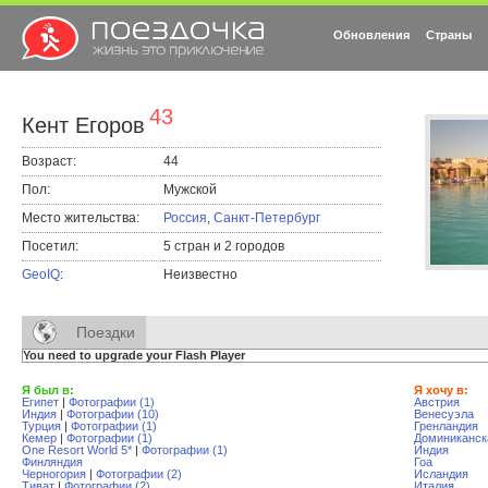
Обновления
Страны
43
Кент Егоров
Возраст:
44
Пол:
Мужской
Место жительства:
Россия
,
Санкт-Петербург
Посетил:
5 стран и 2 городов
GeoIQ
:
Неизвестно
Поездки
You need to upgrade your Flash Player
Я был в:
Я хочу в:
Египет
|
Фотографии (1)
Австрия
Индия
|
Фотографии (10)
Венесуэла
Турция
|
Фотографии (1)
Гренландия
Кемер
|
Фотографии (1)
Доминиканск
One Resort World 5*
|
Фотографии (1)
Индия
Финляндия
Гоа
Черногория
|
Фотографии (2)
Исландия
Тиват
|
Фотографии (2)
Италия