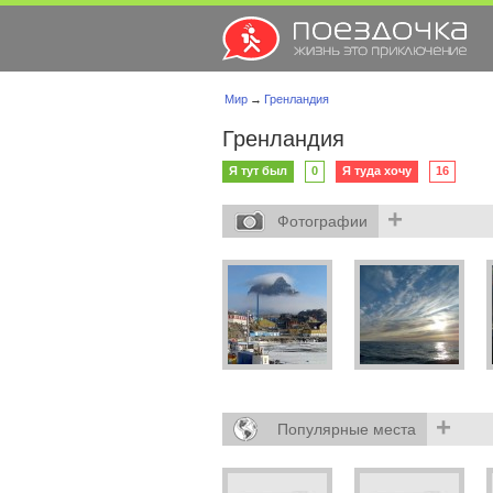
Мир
→
Гренландия
Гренландия
Я тут был
0
Я туда хочу
16
+
Фотографии
+
Популярные места