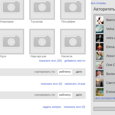
все отзывы
Авторитет
Викто
Упернавик
Тасиилак
Питуффик
Volna
vetra
Elena
Лена
Нуук
Нарсарсуак
Напасок
показать все (26)
добавить место
Оля С
сортировать по:
рейтингу
дате
Вален
Свет
показать все (0)
написать отзыв
Елен
сортировать по:
рейтингу
дате
все путешеств
задать вопрос
показать все (0)