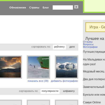
»
Обновления
Страны
Блог
Игра - G
Лучшее на
Отзывы
Вопросы
сортировать по:
рейтингу
дате
Фотографии
Путешествующим
На Мальдивах на
один раз!
Медовый месяц 
Два дня полярн
показать все (39)
добавить фотографию
Замечательный 
сортировать по:
популярности
алфавиту
Бунгало или но
Самуи Online