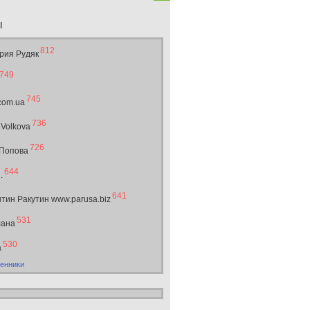
ы
812
рия Рудяк
749
745
.com.ua
736
 Volkova
726
 Попова
644
.
641
тин Ракутин www.parusa.biz
531
лана
530
а
енники