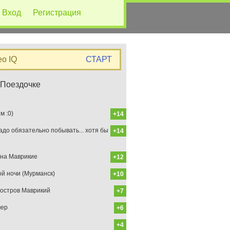
Вход
Регистрация
eo IQ
СТАРТ
 Поездочке
 :0)
+14
до обязательно побывать... хотя бы
+14
на Маврикие
+12
ой ночи (Мурманск)
+10
остров Маврикий
+7
мер
+6
+4