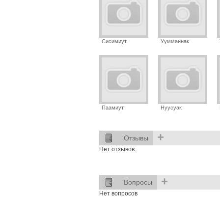
Сисимиут
Уумманнак
Паамиут
Нуусуак
+
Отзывы
Нет отзывов
+
Вопросы
Нет вопросов