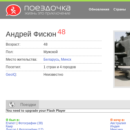
Обновления
Страны
48
Андрей Фисюн
Возраст:
48
Пол:
Мужской
Место жительства:
Беларусь
,
Минск
Посетил:
1 стран и 4 городов
GeoIQ
:
Неизвестно
Поездки
You need to upgrade your Flash Player
Я был в:
Я хочу в:
Египет
|
Фотографии (38)
Австралия
Каир
Индия
Луксор
|
Фотографии (17)
Мексика