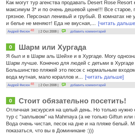
Как могут тур агенства продавать Desert Rose Resort 
максимум 3* и по очень дешевой цене!!! Все старое,
грязное. Персонал ленивый и грубый. В комнатах не 
и белье не меняют! Еда не вкусная,...
[читать дальше
48
Андрей Фисюн
| 2 Oct 2008 |
добавить комментарий
Шарм или Хургада
0
Я был и в Шарм аль Шейхе и в Хургаде. Могу однозна
Шарм лучше. Конечно для людей с детьми в Хургаде
Большинство пляжей это песок с нормальным входом 
вода мутная, мало кораллов и...
[читать дальше]
48
Андрей Фисюн
| 2 Oct 2008 |
добавить комментарий
Стоит обязательно посетить!
0
Отличная экскурсия на целый день. Но только нужно 
тур с "заплывом" на Mahmaya (а не только Giftun или 
Вода очень чистая, песок на дне и на пляже белый. 
показаться, что вы в Доминикане :)))