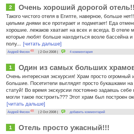
Очень хороший дорогой отель!!
2
Такого чистого отеля в Египте, наверное, больше нет!
целыми днями все протирает и подметает! Еда отмен
хорошие. лежаков хватает на всех и всегда. В отеле 
которые любят больше находиться возле бассейна и
полу...
[читать дальше]
48
Андрей Фисюн
| 2 Oct 2008 |
4 комментария
Один из самых больших храмов
1
Очень интересная экскурсия! Храм просто огромный 
большие. Посетители выглядят просто букашками на 
статуй! Во время экскурсии постоянно задаешь себе в
могли такое построить??? Этот храм был построен око
[читать дальше]
48
Андрей Фисюн
| 2 Oct 2008 |
добавить комментарий
Отель просто ужасный!!!
1