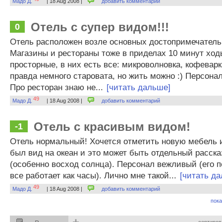
Мадо Д.
| 18 Aug 2008 |
добавить комментарий
Отель с супер видом!!!
0
Отель расположен возле основных достопримечатель
Магазины и рестораны тоже в приделах 10 минут ход
просторные, в них есть все: микроволновка, кофеварк
правда немного старовата, но жить можно :) Персона
Про ресторан знаю не...
[читать дальше]
49
Мадо Д.
| 18 Aug 2008 |
добавить комментарий
Отель с красивым видом!
-1
Отель нормальный! Хочется отметить новую мебель и
был вид на океан и это может быть отдельный расска
(особенно восход солнца). Персонал вежливый (его п
все работает как часы). Лично мне такой...
[читать д
49
Мадо Д.
| 18 Aug 2008 |
добавить комментарий
пока
+