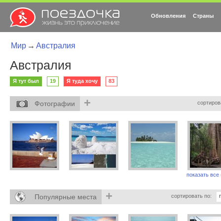
Обновления
Страны
Мир
→
Австралия
Австралия
Я тут был
19
Я туда хочу
83
+
Фотографии
сортиров
показать все 
+
Популярные места
сортировать по: