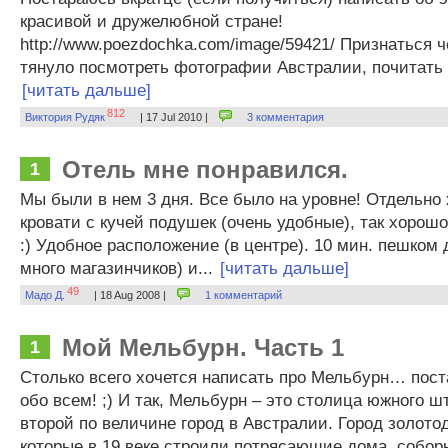
красивой и дружелюбной стране!
http://www.poezdochka.com/image/59421/ Признаться ч
тянуло посмотреть фотографии Австралии, почитать о
[читать дальше]
812
Виктория Рудяк
| 17 Jul 2010 |
3 комментария
Отель мне понравился.
1
Мы были в нем 3 дня. Все было на уровне! Отдельно 
кровати с кучей подушек (очень удобные), так хорошо
:) Удобное расположение (в центре). 10 мин. пешком 
много магазинчиков) и...
[читать дальше]
49
Мадо Д.
| 18 Aug 2008 |
1 комментарий
Мой Мельбурн. Часть 1
1
Столько всего хочется написать про Мельбурн… пост
обо всем! ;) И так, Мельбурн – это столица южного ш
второй по величине город в Австралии. Город золото
которые в 19 веке строили потрясающие дома, собор