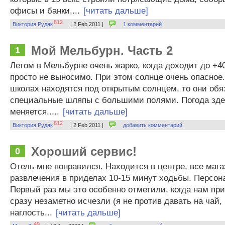
офисы и банки....
[читать дальше]
812
Виктория Рудяк
| 2 Feb 2011 |
1 комментарий
Мой Мельбурн. Часть 2
1
Летом в Мельбурне очень жарко, когда доходит до +4
просто не выносимо. При этом солнце очень опасное.
школах находятся под открытым солнцем, то они обя
специальные шляпы с большими полями. Погода зде
меняется.....
[читать дальше]
812
Виктория Рудяк
| 2 Feb 2011 |
добавить комментарий
Хороший сервис!
0
Отель мне понравился. Находится в центре, все мага
развлечения в приделах 10-15 минут ходьбы. Персон
Первый раз мы это особенно отметили, когда нам пр
сразу незаметно исчезли (я не против давать на чай, 
наглость...
[читать дальше]
49