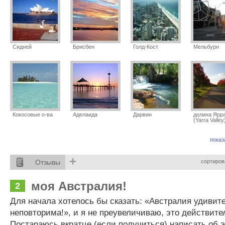
Сидней
Брисбен
Голд-Кост
Мельбурн
Кокосовые о-ва
Аделаида
Дарвин
долина Ярр
(Yarra Valley
показ
+
Отзывы
сортиров
моя Австралия!
2
Для начала хотелось бы сказать: «Австралия удивит
неповторима!», и я не преувеличиваю, это действител
Постараюсь вкратце (если получиться) написать об э