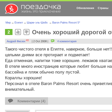
Обновления
Страны
Мир
→
Египет
→
Шарм-эль-Шейх
→
Baron Palms Resort 5*
Очень хороший дорогой от
2
48
Андрей Фисюн
| 2 Oct 2008 |
4 комментария
Такого чистого отеля в Египте, наверное, больше нет!
целыми днями все протирает и подметает!
Еда отменная, напитки тоже хорошие. лежаков хватает
В отеле много иностранцев которые любят больше на
бассейна и пляж обычно полу пустой.
Кораллы хорошие!
Персонал в отеле Baron Palms Resort очень приветли
внимательный.
Комментарии (4)