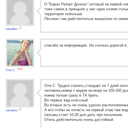
О “Барон Резорт Делюкс”,который на первой ли
тоже самое,в принцыпе у них один хозяин,толь
территория побольше.
Песонал там действительно вышколен по неме
0
viktaleks
спасибо за информацию. На сколько дорогой в
644
Оля С.
Оля С. Трудно сказать,стандарт на 7 дней окол
человека,номер с видом на море на 150-160 до
номер лучше сразу в ТА брать.
Во первых вид классный.
Во вторых есть не очень удачно расположенны
0
А вот,чтобы не попасть на первый этаж,там вид
viktaleks
пальмы,стоит 10-20 дол.дать при поселении.
Отель действительно очень достойный.