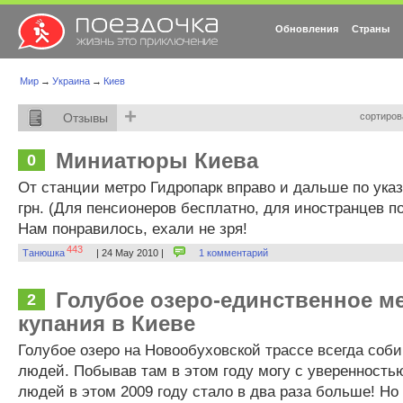
Обновления
Страны
Мир
→
Украина
→
Киев
+
Отзывы
сортиров
Миниатюры Киева
0
От станции метро Гидропарк вправо и дальше по указ
грн. (Для пенсионеров бесплатно, для иностранцев п
Нам понравилось, ехали не зря!
443
Танюшка
| 24 May 2010 |
1 комментарий
Голубое озеро-единственное м
2
купания в Киеве
Голубое озеро на Новообуховской трассе всегда соби
людей. Побывав там в этом году могу с уверенностью
людей в этом 2009 году стало в два раза больше! Но 