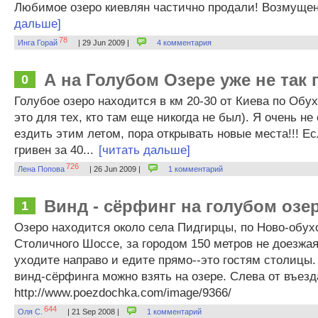
Любимое озеро киевлян частично продали! Возмущен
дальше]
78
Инга Горай
| 29 Jun 2009 |
4 комментария
А на Голубом Озере уже не так 
0
Голубое озеро находится в км 20-30 от Киева по Обух
это для тех, кто там еще никогда не был). Я очень не
ездить этим летом, пора открывать новые места!!! Е
гривен за 40...
[читать дальше]
726
Лена Попова
| 26 Jun 2009 |
1 комментарий
Винд - сёрфинг на голубом озе
1
Озеро находится около села Пидгирцы, по Ново-обух
Столичного Шоссе, за городом 150 метров не доезжая
уходите направо и едите прямо--это гостям столицы
винд-сёрфинга можно взять на озере. Слева от въезда
http://www.poezdochka.com/image/9366/
644
Оля С.
| 21 Sep 2008 |
1 комментарий