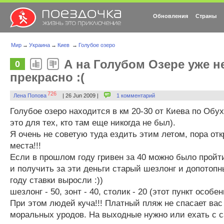
Обновления
Страны
Мир
→
Украина
→
Киев
→
Голубое озеро
А на Голубом Озере уже не
0
прекрасно :(
726
Лена Попова
| 26 Jun 2009 |
1 комментарий
Голубое озеро находится в км 20-30 от Киева по Обух
это для тех, кто там еще никогда не был).
Я очень не советую туда ездить этим летом, пора от
места!!!
Если в прошлом году гривен за 40 можно было пройт
и получить за эти деньги старый шезлонг и допотопны
году ставки выросли :))
шезлонг - 50, зонт - 40, столик - 20 (этот пункт особе
При этом людей куча!!! Платный пляж не спасает вас
моральных уродов. На выходные нужно или ехать с с