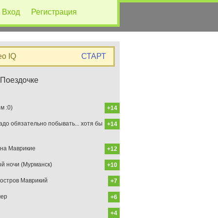
Вход
Регистрация
eo IQ
СТАРТ
 Поездочке
 :0)
+14
до обязательно побывать... хотя бы
+14
на Маврикие
+12
ой ночи (Мурманск)
+10
остров Маврикий
+7
мер
+6
+4