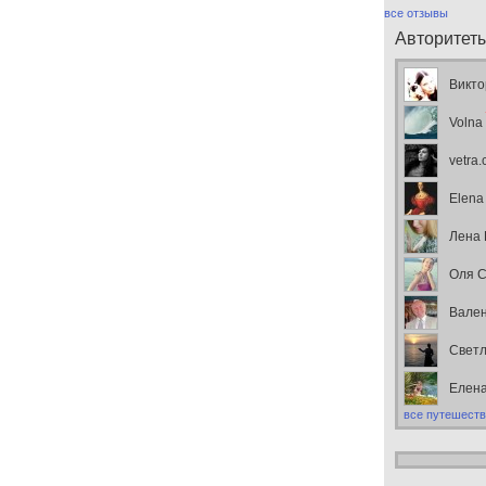
все отзывы
Авторитет
Викто
Volna
vetra
Elena
Лена
Оля С
Вален
Свет
Елен
все путешеств