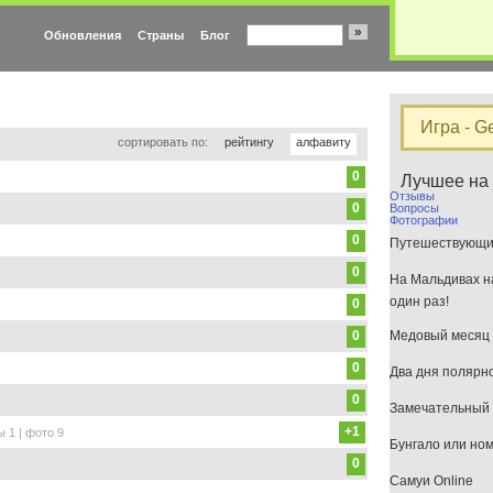
»
Обновления
Страны
Блог
Игра - G
сортировать по:
рейтингу
алфавиту
0
Лучшее на
Отзывы
0
Вопросы
Фотографии
0
Путешествующим
0
На Мальдивах на
один раз!
0
0
Медовый месяц 
0
Два дня полярн
0
Замечательный 
+1
ы 1 | фото 9
Бунгало или но
0
Самуи Online