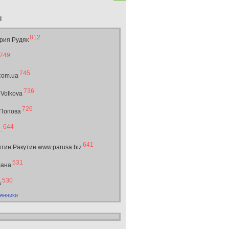
ы
812
рия Рудяк
749
745
.com.ua
736
 Volkova
726
 Попова
644
.
641
тин Ракутин www.parusa.biz
531
лана
530
а
енники