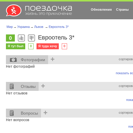
Обновления
Страны
Мир
→
Украина
→
Львов
→
Евроотель 3*
Евроотель 3*
0
Я тут был
0
Я туда хочу
0
+
Фотографии
сортиров
Нет фотографий
показать вс
+
Отзывы
сортиров
Нет отзывов
пока
+
Вопросы
сортиров
Нет вопросов
пок