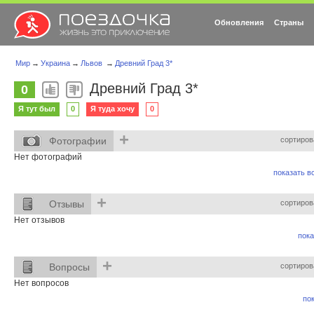
Обновления
Страны
Мир
→
Украина
→
Львов
→
Древний Град 3*
Древний Град 3*
0
Я тут был
0
Я туда хочу
0
+
Фотографии
сортиров
Нет фотографий
показать вс
+
Отзывы
сортиров
Нет отзывов
пока
+
Вопросы
сортиров
Нет вопросов
пок