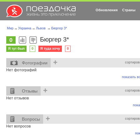
Обновления
Страны
Мир
→
Украина
→
Львов
→
Бюргер 3*
Бюргер 3*
0
Я тут был
0
Я туда хочу
0
+
Фотографии
сортиров
Нет фотографий
показать вс
+
Отзывы
сортиров
Нет отзывов
пока
+
Вопросы
сортиров
Нет вопросов
пок