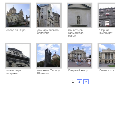
собор св. Юра
Дом армянского
монастырь
"Черная
епископа
кармелитов
камениця"
босых
монастырь
памятник Тарасу
Оперный театр
Университе
иезуитов
Шевченко
1
2
>