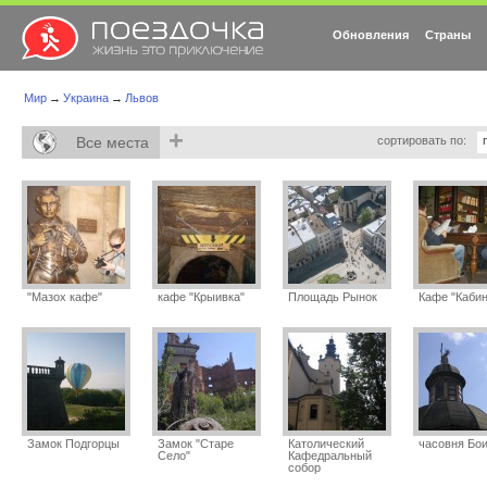
Обновления
Страны
Мир
→
Украина
→
Львов
+
Все места
сортировать по:
"Мазох кафе"
кафе "Крыивка"
Площадь Рынок
Кафе "Кабин
Замок Подгорцы
Замок "Старе
Католический
часовня Бо
Село"
Кафедральный
собор