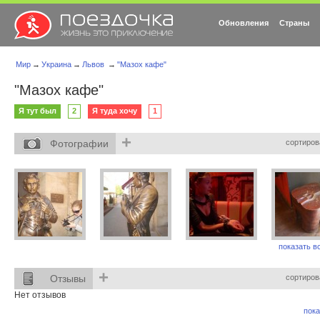
Обновления
Страны
Мир
→
Украина
→
Львов
→
"Мазох кафе"
"Мазох кафе"
Я тут был
2
Я туда хочу
1
+
Фотографии
сортиров
показать вс
+
Отзывы
сортиров
Нет отзывов
пока