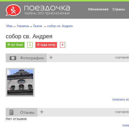
Обновления
Страны
Мир
→
Украина
→
Львов
→
собор св. Андрея
собор св. Андрея
Я тут был
1
Я туда хочу
0
+
Фотографии
сортиров
показать вс
+
Отзывы
сортиров
Нет отзывов
пока