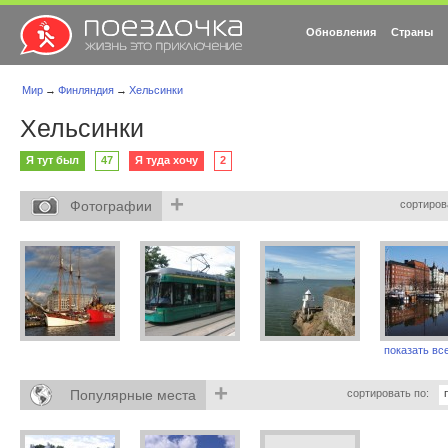
Обновления
Страны
Мир
→
Финляндия
→
Хельсинки
Хельсинки
Я тут был
47
Я туда хочу
2
+
Фотографии
сортиров
показать все
+
Популярные места
сортировать по: