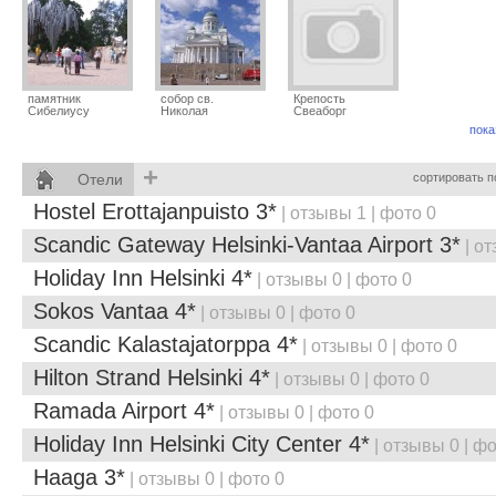
памятник
собор св.
Крепость
Сибелиусу
Николая
Свеаборг
пока
+
Отели
сортировать п
Hostel Erottajanpuisto 3*
| отзывы 1 | фото 0
Scandic Gateway Helsinki-Vantaa Airport 3*
| от
Holiday Inn Helsinki 4*
| отзывы 0 | фото 0
Sokos Vantaa 4*
| отзывы 0 | фото 0
Scandic Kalastajatorppa 4*
| отзывы 0 | фото 0
Hilton Strand Helsinki 4*
| отзывы 0 | фото 0
Ramada Airport 4*
| отзывы 0 | фото 0
Holiday Inn Helsinki City Center 4*
| отзывы 0 | фо
Haaga 3*
| отзывы 0 | фото 0