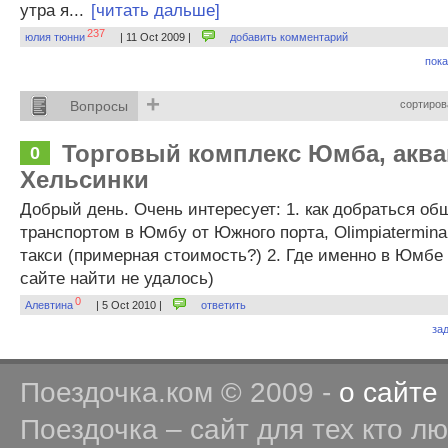
утра я...
[читать дальше]
237
юлия тюнни
| 11 Oct 2009 |
добавить комментарий
пока
+
Вопросы
сортиров
Торговый комплекс Юмба, аква
0
Хельсинки
Добрый день. Очень интересует: 1. как добраться о
транспортом в Юмбу от Южного порта, Olimpiatermina
такси (примерная стоимость?) 2. Где именно в Юмбе 
сайте найти не удалось)
0
Алевтина
| 5 Oct 2010 |
ответить
за
Поездочка.ком © 2009 -
о сайте
Поездочка – сайт для тех кто л