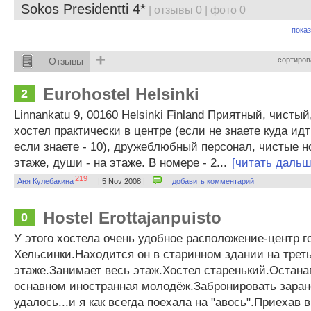
Sokos Presidentti 4*
| отзывы 0 | фото 0
показ
+
Отзывы
сортиров
Eurohostel Helsinki
2
Linnankatu 9, 00160 Helsinki Finland Приятный, чисты
хостел практически в центре (если не знаете куда идти
если знаете - 10), дружеблюбный персонал, чистые н
этаже, души - на этаже. В номере - 2...
[читать дальш
219
Аня Кулебакина
| 5 Nov 2008 |
добавить комментарий
Hostel Erottajanpuisto
0
У этого хостела очень удобное расположение-центр г
Хельсинки.Находится он в старинном здании на трет
этаже.Занимает весь этаж.Хостел старенький.Остана
оснавном иностранная молодёж.Забронировать заран
удалось...и я как всегда поехала на "авось".Приехав 