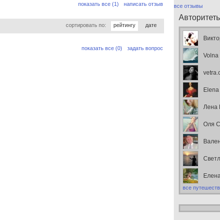
показать все (1)
написать отзыв
все отзывы
Авторитет
сортировать по:
рейтингу
дате
Викто
показать все (0)
задать вопрос
Volna
vetra
Elena
Лена
Оля С
Вален
Свет
Елен
все путешеств