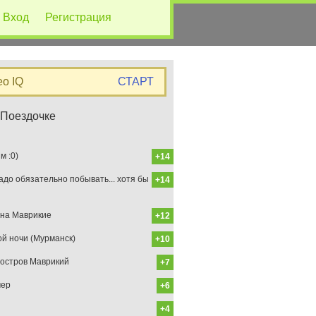
Вход
Регистрация
eo IQ
СТАРТ
 Поездочке
 :0)
+14
до обязательно побывать... хотя бы
+14
на Маврикие
+12
ой ночи (Мурманск)
+10
остров Маврикий
+7
мер
+6
+4