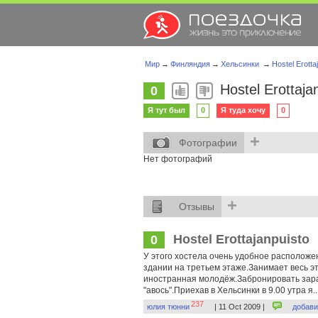
Мир
→
Финляндия
→
Хельсинки
→
Hostel Erotta
Hostel Erottaja
0
Я тут был
0
Я туда хочу
0
+
Фотографии
Нет фотографий
+
Отзывы
Hostel Erottajanpuisto
0
У этого хостела очень удобное расположе
здании на третьем этаже.Занимает весь э
иностранная молодёж.Забронировать заране
"авось".Приехав в Хельсинки в 9.00 утра я..
237
юлия тюнни
| 11 Oct 2009 |
добави