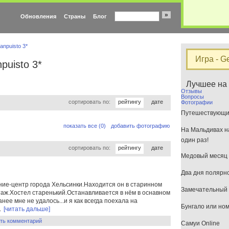
»
Обновления
Страны
Блог
janpuisto 3*
Игра - G
npuisto 3*
Лучшее на
Отзывы
Вопросы
сортировать по:
рейтингу
дате
Фотографии
Путешествующим
показать все (0)
добавить фотографию
На Мальдивах на
один раз!
сортировать по:
рейтингу
дате
Медовый месяц 
Два дня полярн
ние-центр города Хельсинки.Находится он в старинном
Замечательный 
таж.Хостел старенький.Останавливается в нём в оснавном
е мне не удалось...и я как всегда поехала на
Бунгало или но
.
[читать дальше]
ть комментарий
Самуи Online