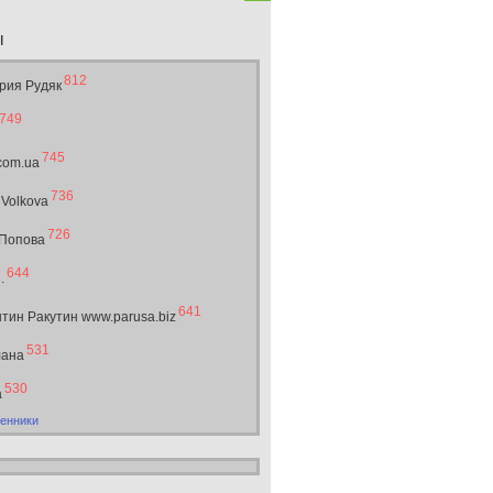
ы
812
рия Рудяк
749
745
.com.ua
736
 Volkova
726
 Попова
644
.
641
тин Ракутин www.parusa.biz
531
лана
530
а
енники