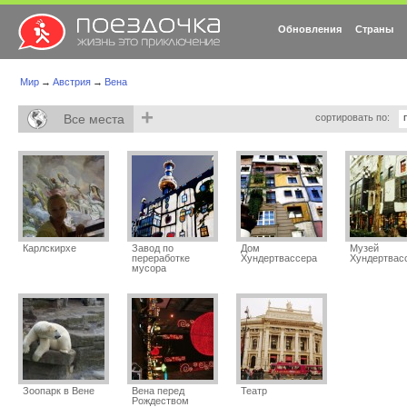
Обновления
Страны
Мир
→
Австрия
→
Вена
+
Все места
сортировать по:
Карлскирхе
Завод по
Дом
Музей
переработке
Хундертвассера
Хундертвас
мусора
Зоопарк в Вене
Вена перед
Театр
Рождеством