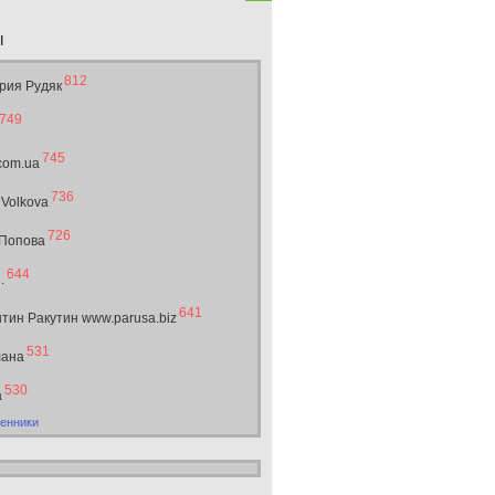
ы
812
рия Рудяк
749
745
.com.ua
736
 Volkova
726
 Попова
644
.
641
тин Ракутин www.parusa.biz
531
лана
530
а
енники