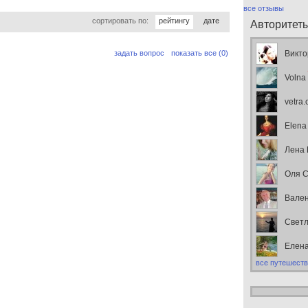
все отзывы
сортировать по:
рейтингу
дате
Авторитет
задать вопрос
показать все (0)
Викто
Volna
vetra
Elena
Лена
Оля С
Вален
Свет
Елен
все путешеств