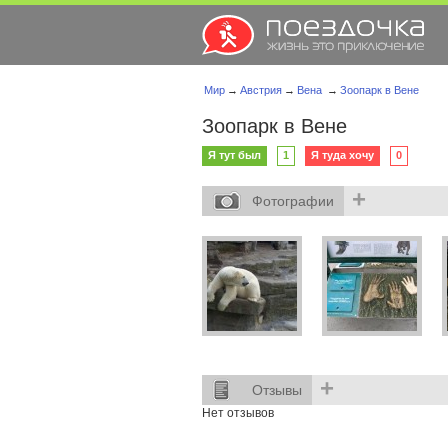
Мир
→
Австрия
→
Вена
→
Зоопарк в Вене
Зоопарк в Вене
Я тут был
1
Я туда хочу
0
+
Фотографии
+
Отзывы
Нет отзывов