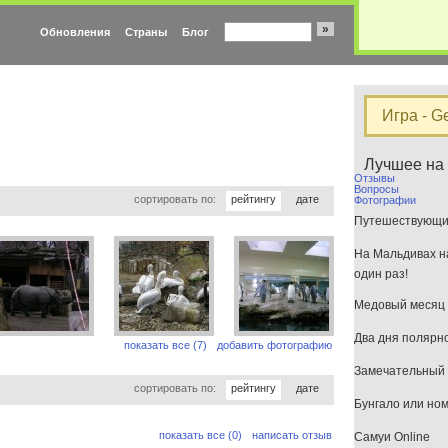
»
Обновления
Страны
Блог
Игра - G
Лучшее на
Отзывы
Вопросы
сортировать по:
рейтингу
дате
Фотографии
Путешествующим
На Мальдивах на
один раз!
Медовый месяц 
Два дня полярн
показать все (7)
добавить фотографию
Замечательный 
сортировать по:
рейтингу
дате
Бунгало или но
показать все (0)
написать отзыв
Самуи Online