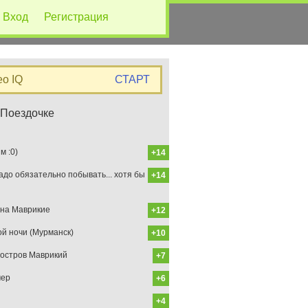
Вход
Регистрация
eo IQ
СТАРТ
 Поездочке
 :0)
+14
до обязательно побывать... хотя бы
+14
на Маврикие
+12
ой ночи (Мурманск)
+10
остров Маврикий
+7
мер
+6
+4