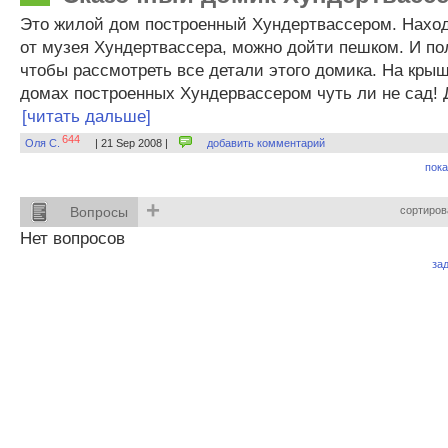
Это жилой дом построенный Хундертвассером. Наход
от музея Хундертвассера, можно дойти пешком. И по
чтобы рассмотреть все детали этого домика. На крыше
домах построенных Хундервассером чуть ли не сад! Д
[читать дальше]
644
Оля С.
| 21 Sep 2008 |
добавить комментарий
пока
+
Вопросы
сортиров
Нет вопросов
за