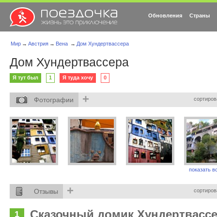
Обновления
Страны
Мир
→
Австрия
→
Вена
→
Дом Хундертвассера
Дом Хундертвассера
Я тут был
1
Я туда хочу
0
+
Фотографии
сортиров
показать вс
+
Отзывы
сортиров
Сказочный домик Хундертвасс
1