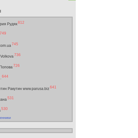
ы
812
рия Рудяк
749
745
.com.ua
736
 Volkova
726
 Попова
644
.
641
тин Ракутин www.parusa.biz
531
лана
530
а
енники