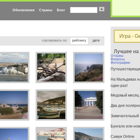
»
Обновления
Страны
Блог
Игра - G
сортировать по:
рейтингу
дате
Лучшее на
Отзывы
Вопросы
Фотографии
Путешествующим
На Мальдивах на
один раз!
Медовый месяц 
Два дня полярн
Замечательный 
Бунгало или но
Самуи Online