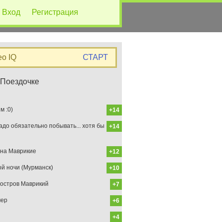
Вход
Регистрация
eo IQ
СТАРТ
 Поездочке
 :0)
+14
до обязательно побывать... хотя бы
+14
на Маврикие
+12
ой ночи (Мурманск)
+10
остров Маврикий
+7
мер
+6
+4