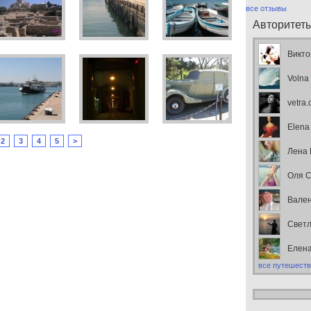
все отзывы
Авторитет
Викто
Volna
vetra
Elena
2
3
4
5
>
Лена
Оля С
Вален
Свет
Елен
все путешеств