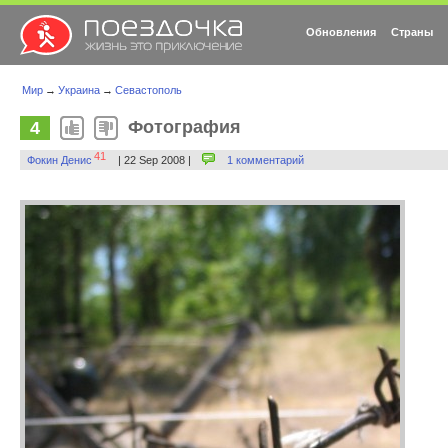
Обновления
Страны
Мир
→
Украина
→
Севастополь
Фотография
4
41
Фокин Денис
| 22 Sep 2008 |
1 комментарий