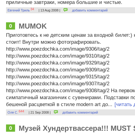
приличные завтраки, номера большие и чистые.
34
Евгений Триль
| 13 Aug 2008 |
добавить комментарий
MUMOK
0
Приготовтесь к не детским ценам за входной билет:) 
стоит! Внутри можно фотографировать.
http://www.poezdochka.com/image/9306/tag/2
http://www.poezdochka.com/image/9310/tag/2
http://www.poezdochka.com/image/9329/tag/2
http://www.poezdochka.com/image/9309/tag/2
http://www.poezdochka.com/image/9315/tag/2
http://www.poezdochka.com/image/9307/tag/2
http://www.poezdochka.com/image/9308/tag/2 На перво
симпатичный магазинчик с сувенирами. Подставки п
бешеной расцветкой в стиле modern art до...
[читать
644
Оля С.
| 21 Sep 2008 |
добавить комментарий
Музей Хундертвассера!!! MUST
0