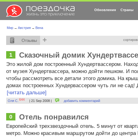
Обновления
Страны
Мир
→
Австрия
→
Вена
+
Отзывы
сортиров
Сказочный домик Хундертвасс
1
Это жилой дом построенный Хундертвассером. Наход
от музея Хундертвассера, можно дойти пешком. И по
чтобы рассмотреть все детали этого домика. На крыше
домах построенных Хундервассером чуть ли не сад! Д
[читать дальше]
644
Оля С.
| 21 Sep 2008 |
добавить комментарий
Отель понравился
0
Европейский трехзвездочный отель. 5 минут от кварт
метро. Можно красивым маршрутом дойти до центра 