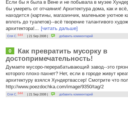
Если бы я была в Вене и не побывала в музее Хунде
бы умереть от отчаяния! Архитектура дома, как и всё,
находится (картины, магазинчик, маленькое уютное ка
вплоть до туалетов)--всё творение талантивого худож
архитектора!...
[читать дальше]
644
Оля С.
| 21 Sep 2008 |
добавить комментарий
Как превратить мусорку в
0
достопримечательность!
Думаете мусоро-перерабатывающий завод--это грязно
которого плохо пахнет? Нет, если в городе живут кре
архитектуру взялся Хундертвассер! Смотрите что по
http://www.poezdochka.com/image/9350/tag/2
644
Оля С.
| 21 Sep 2008 |
добавить комментарий