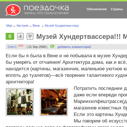
Обновления
Страны
Мир
→
Австрия
→
Вена
→
Музей Хундертвассера
Музей Хундертвассера!!!
0
644
Оля С.
| 21 Sep 2008 |
добавить комментарий
Если бы я была в Вене и не побывала в музее Хунде
бы умереть от отчаяния! Архитектура дома, как и всё,
находится (картины, магазинчик, маленькое уютное ка
вплоть до туалетов)—всё творение талантивого худо
архитектора!
Потратить последнии д
даже если впереди про
Мариихилфештрассе(д
магазинов известных 
Если это картины Хунд
Мы говорим об искусст