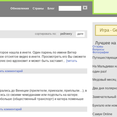
»
Обновления
Страны
Блог
Игра - G
сортировать по:
рейтингу
дате
Лучшее на
Отзывы
Вопросы
оторое нашла в инете. Один парень по имени Витер
Фотографии
вое отснятое видео в инете. Просмотреть его Вы сможете
Путешествующим
многих оно вдохновит и может быть заставит...
[читать
На Мальдивах на
ить комментарий
один раз!
Медовый месяц 
Два дня полярн
рались до Венеции (прилетели, приехали, приплыли…), в
ись со своими чемоданами или подплыть на катере.
Замечательный 
 побольше (общественный транспорт) и катера поменьше
Бунгало или но
ить комментарий
Самуи Online