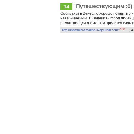
Путешествующим :0)
14
Собираясь в Венецию хорошо помнить о н
незабываемым. 1. Венеция - город любви, р
романтики для двоих- вам придётся сильно
370
http://mentaerosmarino.livejournal.com/
| 4