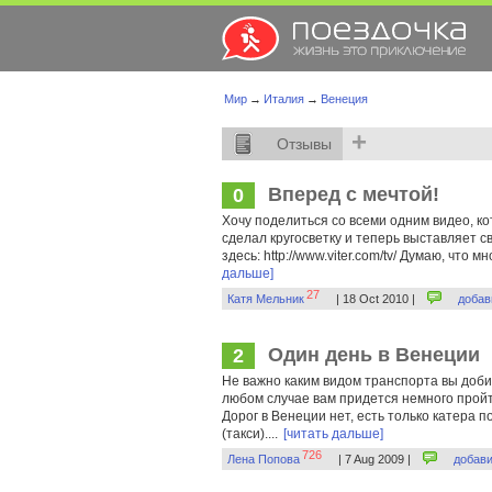
Мир
→
Италия
→
Венеция
+
Отзывы
Вперед с мечтой!
0
Хочу поделиться со всеми одним видео, к
сделал кругосветку и теперь выставляет с
здесь: http://www.viter.com/tv/ Думаю, что 
дальше]
27
Катя Мельник
| 18 Oct 2010 |
добав
Один день в Венеции
2
Не важно каким видом транспорта вы доби
любом случае вам придется немного пройт
Дорог в Венеции нет, есть только катера
(такси)....
[читать дальше]
726
Лена Попова
| 7 Aug 2009 |
добав