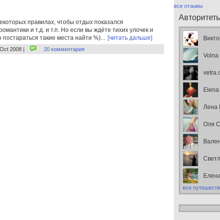
все отзывы
Авторитет
екоторых правилах, чтобы отдых показался
омантики и т.д. и т.п. Но если вы ждёте тихих улочек и
 постараться такие места найти %)...
[читать дальше]
Викто
 Oct 2008 |
20 комментария
Volna
vetra
Elena
Лена
Оля С
Вален
Свет
Елен
все путешеств