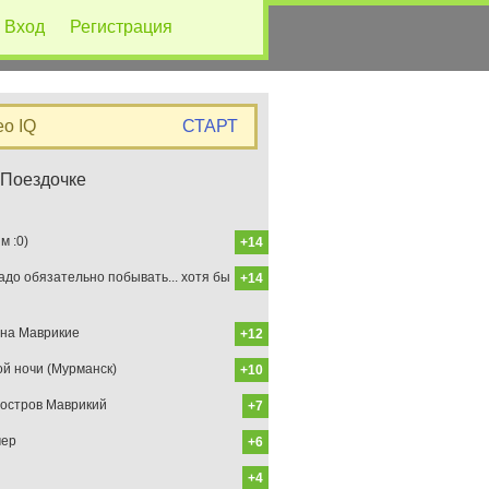
Вход
Регистрация
eo IQ
СТАРТ
 Поездочке
 :0)
+14
до обязательно побывать... хотя бы
+14
на Маврикие
+12
ой ночи (Мурманск)
+10
остров Маврикий
+7
мер
+6
+4