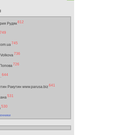
ы
812
рия Рудяк
749
745
.com.ua
736
 Volkova
726
 Попова
644
.
641
тин Ракутин www.parusa.biz
531
лана
530
а
енники