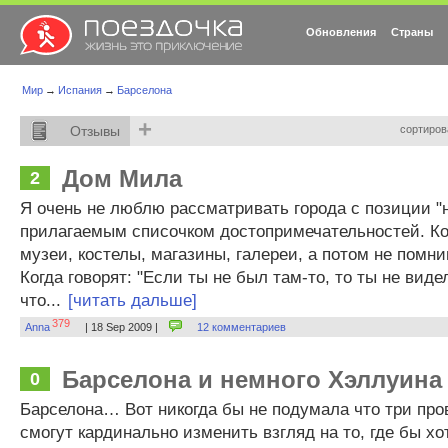
Обновления
Страны
Мир
→
Испания
→
Барселона
+
Отзывы
сортиров
Дом Мила
2
Я очень не люблю рассматривать города с позиции "
прилагаемым списочком достопримечательностей. Ко
музеи, костелы, магазины, галереи, а потом не помни
Когда говорят: "Если ты не был там-то, то ты не виде
что...
[читать дальше]
379
Anna
| 18 Sep 2009 |
12 комментариев
Барселона и немного Хэллуина
0
Барселона… Вот никогда бы не подумала что три про
смогут кардинально изменить взгляд на то, где бы хо