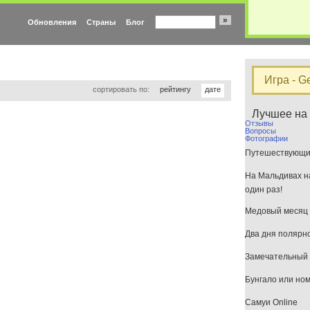
»
Обновления
Страны
Блог
Игра - G
сортировать по:
рейтингу
дате
Лучшее на
Отзывы
Вопросы
Фотографии
Путешествующим
На Мальдивах на
один раз!
Медовый месяц 
Два дня полярн
Замечательный 
Бунгало или но
Самуи Online