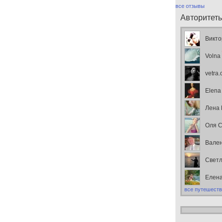
все отзывы
Авторитет
Викто
Volna
vetra
Elena
Лена
Оля С
Вален
Свет
Елен
все путешеств