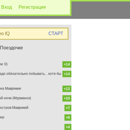
Вход
Регистрация
eo IQ
СТАРТ
 Поездочке
 :0)
+14
до обязательно побывать... хотя бы
+14
на Маврикие
+12
ой ночи (Мурманск)
+10
остров Маврикий
+7
мер
+6
+4