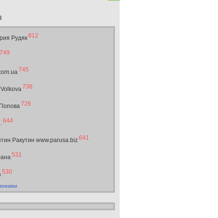
ы
812
рия Рудяк
749
745
.com.ua
736
 Volkova
726
 Попова
644
.
641
тин Ракутин www.parusa.biz
531
лана
530
а
енники