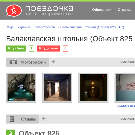
Обновления
Страны
Мир
→
Украина
→
Севастополь
→
Балаклавская штольня (Объект 825 ГТС)
Балаклавская штольня (Объект 825
Я тут был
1
Я туда хочу
0
+
Фотографии
сортиров
показать все
+
Отзывы
сортиров
Объект 825
3