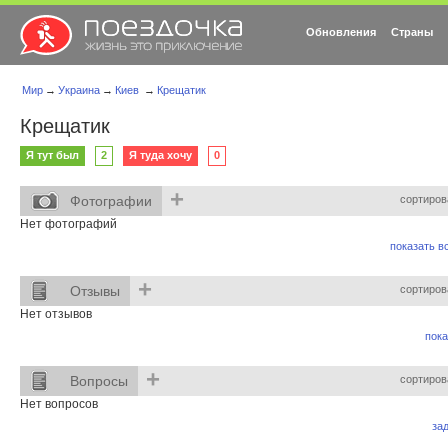
Обновления
Страны
Мир
→
Украина
→
Киев
→
Крещатик
Крещатик
Я тут был
2
Я туда хочу
0
+
Фотографии
сортиров
Нет фотографий
показать вс
+
Отзывы
сортиров
Нет отзывов
пока
+
Вопросы
сортиров
Нет вопросов
за